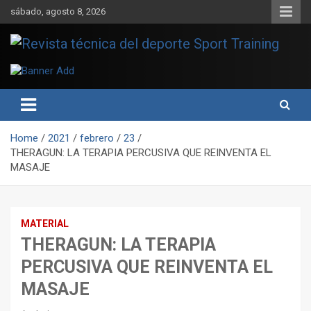
Skip
sábado, agosto 8, 2026
to
content
Sport Training es una web y revista especializada en deporte de
Revista técnica del deporte
rendimiento, nutrición y entrenamiento.
Sport Training
Home
2021
febrero
23
THERAGUN: LA TERAPIA PERCUSIVA QUE REINVENTA EL
MASAJE
MATERIAL
THERAGUN: LA TERAPIA
PERCUSIVA QUE REINVENTA EL
MASAJE