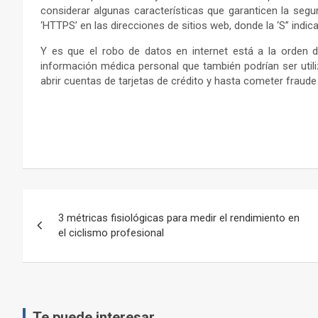
considerar algunas características que garanticen la segu
‘HTTPS’ en las direcciones de sitios web, donde la ‘S” indic
Y es que el robo de datos en internet está a la orden de
información médica personal que también podrían ser utiliz
abrir cuentas de tarjetas de crédito y hasta cometer fraude 
Navegación
3 métricas fisiológicas para medir el rendimiento en
de
el ciclismo profesional
entradas
Te puede interesar