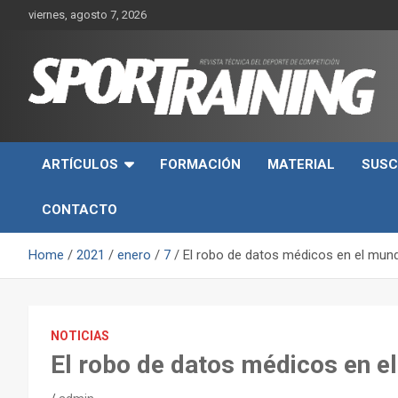
Skip
viernes, agosto 7, 2026
to
content
Sport Training es una web y revista especializada en deporte d
Revista técnica del
rendimiento, nutrición y entrenamiento.
ARTÍCULOS
FORMACIÓN
MATERIAL
SUSC
deporte Sport Training
CONTACTO
Home
2021
enero
7
El robo de datos médicos en el mund
NOTICIAS
El robo de datos médicos en e