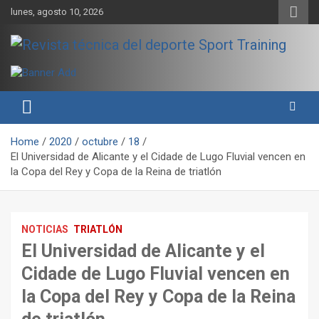
Skip
lunes, agosto 10, 2026
to
content
Sport Training es una web y revista especializada en deporte de
Revista técnica del deporte
rendimiento, nutrición y entrenamiento.
Sport Training
Home
2020
octubre
18
El Universidad de Alicante y el Cidade de Lugo Fluvial vencen en
la Copa del Rey y Copa de la Reina de triatlón
NOTICIAS
TRIATLÓN
El Universidad de Alicante y el
Cidade de Lugo Fluvial vencen en
la Copa del Rey y Copa de la Reina