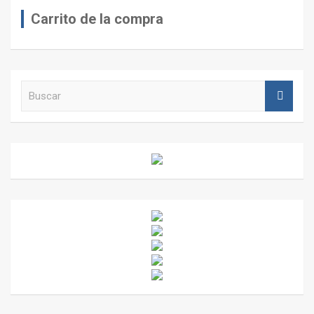
Carrito de la compra
B
u
s
c
a
r