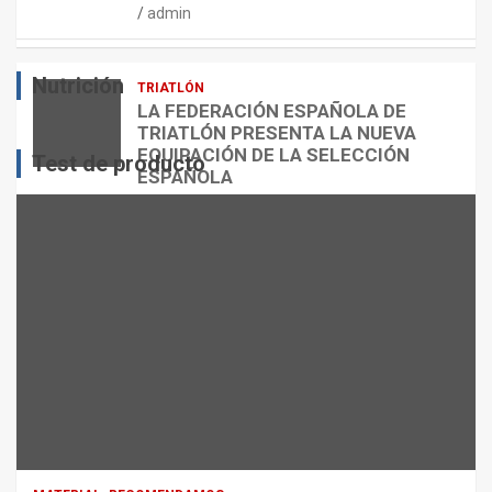
admin
E
O
O
S
R
?
Nutrición
TRIATLÓN
admin
admin
admin
LA FEDERACIÓN ESPAÑOLA DE
TRIATLÓN PRESENTA LA NUEVA
EQUIPACIÓN DE LA SELECCIÓN
Test de producto
ESPAÑOLA
admin