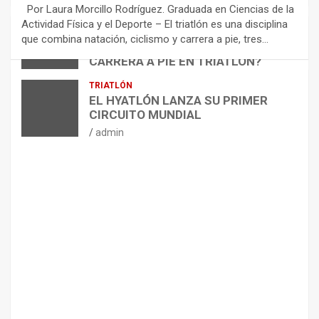
E
Por Laura Morcillo Rodríguez. Graduada en Ciencias de la
N
Actividad Física y el Deporte – El triatlón es una disciplina
D
ARTÍCULOS
TRIATLÓN
que combina natación, ciclismo y carrera a pie, tres…
¿CÓMO AFECTA EL CICLISMO A LA
A
CARRERA A PIE EN TRIATLÓN?
C
I
admin
TRIATLÓN
O
EL HYATLÓN LANZA SU PRIMER
N
CIRCUITO MUNDIAL
E
admin
S
P
A
R
A
E
L
M
A
N
T
E
N