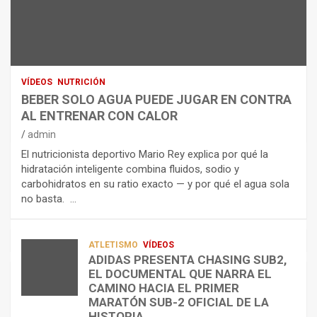
N
R
I
U
S
D
T
O
R
R
L
O
I
O
E
C
A
L
VÍDEOS
NUTRICIÓN
I
G
E
BEBER SOLO AGUA PUEDE JUGAR EN CONTRA
Ó
U
C
AL ENTRENAR CON CALOR
N
A
T
admin
C
P
R
El nutricionista deportivo Mario Rey explica por qué la
O
U
O
hidratación inteligente combina fluidos, sodio y
M
E
L
carbohidratos en su ratio exacto — y por qué el agua sola
O
D
Í
no basta. …
A
E
T
L
J
I
I
U
C
A
G
O
ATLETISMO
VÍDEOS
ADIDAS PRESENTA CHASING SUB2,
D
A
¿
EL DOCUMENTAL QUE NARRA EL
A
R
P
TRIATLÓN
CAMINO HACIA EL PRIMER
E
E
O
LA FETRI LANZA EL «HYATLON», LA
MARATÓN SUB-2 OFICIAL DE LA
N
N
R
NUEVA DISCIPLINA QUE CONECTA
HISTORIA