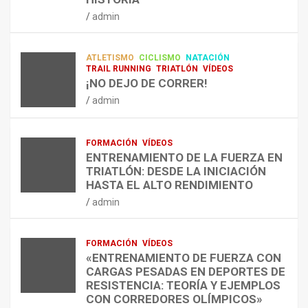
RESISTENCIA Y FITNESS
L
C
Q
admin
A
O
U
admin
R
N
É
E
T
?
ATLETISMO
CICLISMO
NATACIÓN
C
R
¿
TRAIL RUNNING
TRIATLÓN
VÍDEOS
U
A
C
¡NO DEJO DE CORRER!
P
A
U
admin
E
L
Á
R
E
N
A
N
D
FORMACIÓN
VÍDEOS
C
T
O
ENTRENAMIENTO DE LA FUERZA EN
I
R
,
TRIATLÓN: DESDE LA INICIACIÓN
Ó
E
C
HASTA EL ALTO RENDIMIENTO
N
N
Ó
admin
D
A
M
E
R
O
L
C
,
FORMACIÓN
VÍDEOS
E
O
C
«ENTRENAMIENTO DE FUERZA CON
S
N
U
CARGAS PESADAS EN DEPORTES DE
I
C
Á
RESISTENCIA: TEORÍA Y EJEMPLOS
O
A
N
CON CORREDORES OLÍMPICOS»
N
L
T