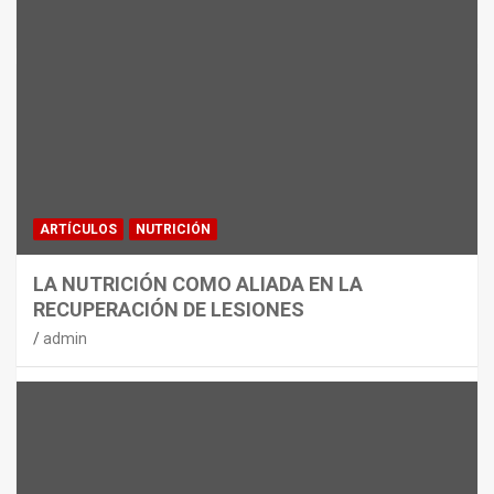
MATERIAL
CON DECATHLON, ESTE VERANO SE
JUEGA EN TRES CAMPOS
admin
ARTÍCULOS
NUTRICIÓN
LA NUTRICIÓN COMO ALIADA EN LA
RECUPERACIÓN DE LESIONES
admin