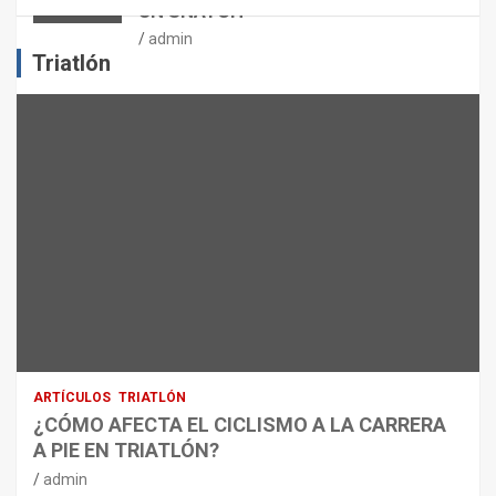
UN SNATCH
E
J
admin
E
Triatlón
R
C
I
C
I
O
F
Í
S
I
C
O
:
R
ARTÍCULOS
TRIATLÓN
E
¿CÓMO AFECTA EL CICLISMO A LA CARRERA
C
A PIE EN TRIATLÓN?
O
M
admin