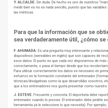
Y. ALCALDE.
Sin duda. De hecho es uno de nuestros “mantr
medir bien es no es nada sencillo, puesto que las variable
las métricas.
Para que la información que se obti
sea verdaderamente útil, ¿cómo se 
F. AHUMADA.
Es una pregunta muy interesante y relaciona
dispositivos (wereables en inglés) que son capaces de re
esos datos. El punto es que cada vez disponemos de más d
correctamente, o pasa el tiempo desde que los recolectam
Para utilizar correctamente los datos es necesario en prime
esfuerzo en la formación constante del entrenador (formació
técnicas/divulgativas como la que desarrolláis vosotros, etc
que a los entrenadores nos gusta presentar como nuestro 
J. ESTEVE.
Frecuente y concreta. El deportista debe reporta
entrenador cuando lo precise. El entrenador debe pedirle ex
herramienta ya le seleccione lo que necesita). Por ejemplo