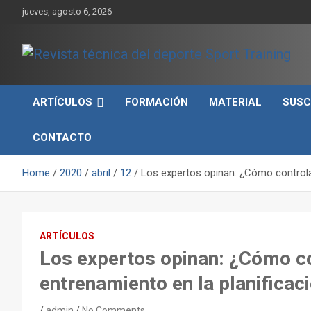
Skip
jueves, agosto 6, 2026
to
content
Sport Training es una web y revista especializada en deporte d
Revista técnica del
rendimiento, nutrición y entrenamiento.
ARTÍCULOS
FORMACIÓN
MATERIAL
SUSC
deporte Sport Training
CONTACTO
Home
2020
abril
12
Los expertos opinan: ¿Cómo controlar
ARTÍCULOS
Los expertos opinan: ¿Cómo co
entrenamiento en la planificac
admin
No Comments