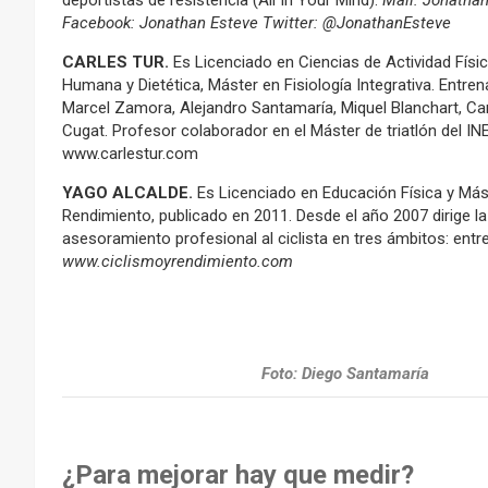
deportistas de resistencia (All In Your Mind).
Mail: Jonatha
Facebook: Jonathan Esteve Twitter: @JonathanEsteve
CARLES TUR.
Es Licenciado en Ciencias de Actividad Físic
Humana y Dietética, Máster en Fisiología Integrativa. Entren
Marcel Zamora, Alejandro Santamaría, Miquel Blanchart, Car
Cugat. Profesor colaborador en el Máster de triatlón del 
www.carlestur.com
YAGO ALCALDE.
Es Licenciado en Educación Física y Mást
Rendimiento, publicado en 2011. Desde el año 2007 dirige l
asesoramiento profesional al ciclista en tres ámbitos: en
www.ciclismoyrendimiento.com
Foto: Diego Santamaría
¿Para mejorar hay que medir?