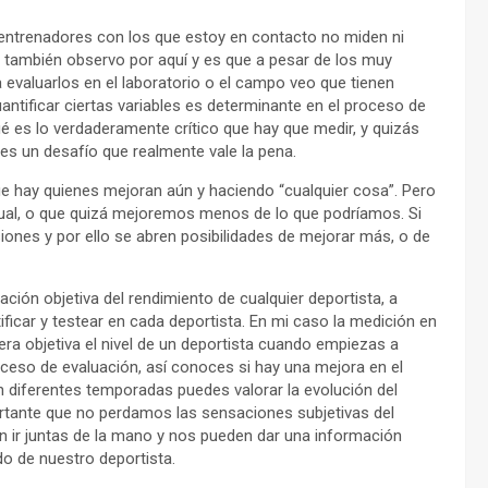
trenadores con los que estoy en contacto no miden ni
ue también observo por aquí y es que a pesar de los muy
evaluarlos en el laboratorio o el campo veo que tienen
ntificar ciertas variables es determinante en el proceso de
ué es lo verdaderamente crítico que hay que medir, y quizás
s un desafío que realmente vale la pena.
e hay quienes mejoran aún y haciendo “cualquier cosa”. Pero
gual, o que quizá mejoremos menos de lo que podríamos. Si
ones y por ello se abren posibilidades de mejorar más, o de
ión objetiva del rendimiento de cualquier deportista, a
ificar y testear en cada deportista. En mi caso la medición en
ra objetiva el nivel de un deportista cuando empiezas a
oceso de evaluación, así conoces si hay una mejora en el
en diferentes temporadas puedes valorar la evolución del
ortante que no perdamos las sensaciones subjetivas del
n ir juntas de la mano y nos pueden dar una información
do de nuestro deportista.