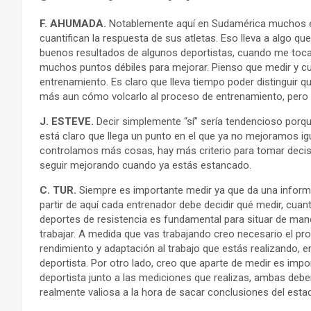
F. AHUMADA.
Notablemente aquí en Sudamérica muchos en
cuantifican la respuesta de sus atletas. Eso lleva a algo q
buenos resultados de algunos deportistas, cuando me toca 
muchos puntos débiles para mejorar. Pienso que medir y cua
entrenamiento. Es claro que lleva tiempo poder distinguir q
más aun cómo volcarlo al proceso de entrenamiento, pero e
J. ESTEVE.
Decir simplemente “sí” sería tendencioso porqu
está claro que llega un punto en el que ya no mejoramos i
controlamos más cosas, hay más criterio para tomar decisi
seguir mejorando cuando ya estás estancado.
C. TUR.
Siempre es importante medir ya que da una informac
partir de aquí cada entrenador debe decidir qué medir, cuant
deportes de resistencia es fundamental para situar de mane
trabajar. A medida que vas trabajando creo necesario el pr
rendimiento y adaptación al trabajo que estás realizando, 
deportista. Por otro lado, creo que aparte de medir es imp
deportista junto a las mediciones que realizas, ambas debe
realmente valiosa a la hora de sacar conclusiones del esta