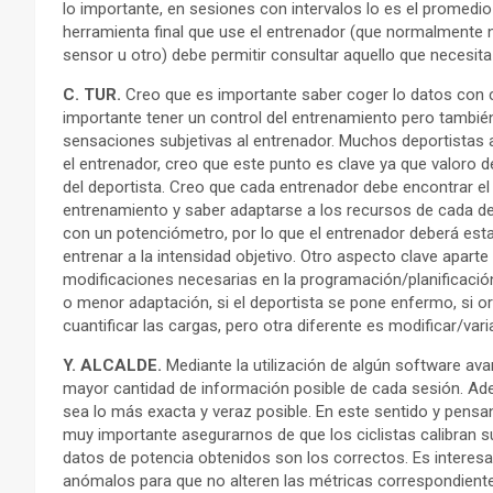
lo importante, en sesiones con intervalos lo es el promedio
herramienta final que use el entrenador (que normalmente n
sensor u otro) debe permitir consultar aquello que necesita 
C. TUR.
Creo que es importante saber coger lo datos con cie
importante tener un control del entrenamiento pero tambi
sensaciones subjetivas al entrenador. Muchos deportistas 
el entrenador, creo que este punto es clave ya que valoro 
del deportista. Creo que cada entrenador debe encontrar el
entrenamiento y saber adaptarse a los recursos de cada dep
con un potenciómetro, por lo que el entrenador deberá est
entrenar a la intensidad objetivo. Otro aspecto clave aparte
modificaciones necesarias en la programación/planificación
o menor adaptación, si el deportista se pone enfermo, si 
cuantificar las cargas, pero otra diferente es modificar/vari
Y. ALCALDE.
Mediante la utilización de algún software ava
mayor cantidad de información posible de cada sesión. Ad
sea lo más exacta y veraz posible. En este sentido y pensa
muy importante asegurarnos de que los ciclistas calibran su
datos de potencia obtenidos son los correctos. Es interesa
anómalos para que no alteren las métricas correspondientes.