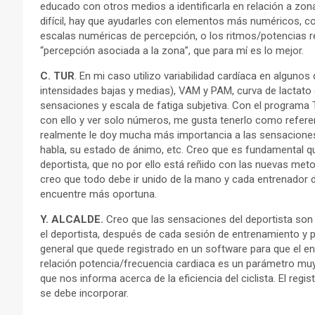
educado con otros medios a identificarla en relación a zo
difícil, hay que ayudarles con elementos más numéricos, c
escalas numéricas de percepción, o los ritmos/potencias r
“percepción asociada a la zona”, que para mí es lo mejor.
C. TUR
. En mi caso utilizo variabilidad cardíaca en alguno
intensidades bajas y medias), VAM y PAM, curva de lactato 
sensaciones y escala de fatiga subjetiva. Con el programa 
con ello y ver solo números, me gusta tenerlo como referen
realmente le doy mucha más importancia a las sensaciones
habla, su estado de ánimo, etc. Creo que es fundamental qu
deportista, que no por ello está reñido con las nuevas meto
creo que todo debe ir unido de la mano y cada entrenador d
encuentre más oportuna.
Y. ALCALDE.
Creo que las sensaciones del deportista son 
el deportista, después de cada sesión de entrenamiento y 
general que quede registrado en un software para que el e
relación potencia/frecuencia cardiaca es un parámetro muy i
que nos informa acerca de la eficiencia del ciclista. El regi
se debe incorporar.