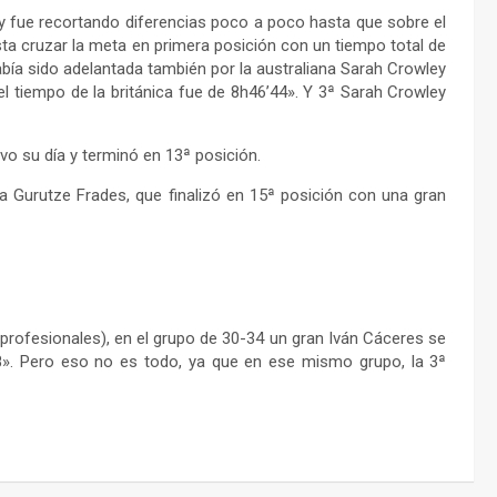
 y fue recortando diferencias poco a poco hasta que sobre el
sta cruzar la meta en primera posición con un tiempo total de
abía sido adelantada también por la australiana Sarah Crowley
 el tiempo de la británica fue de 8h46’44». Y 3ª Sarah Crowley
tuvo su día y terminó en 13ª posición.
ca Gurutze Frades, que finalizó en 15ª posición con una gran
 profesionales), en el grupo de 30-34 un gran Iván Cáceres se
08». Pero eso no es todo, ya que en ese mismo grupo, la 3ª