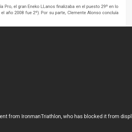
a Pro, el gran Eneko LLanos finalizaba en el puesto 29º en lo
el año 2008 fue 2º). Por su parte, Clemente Alonso concluía