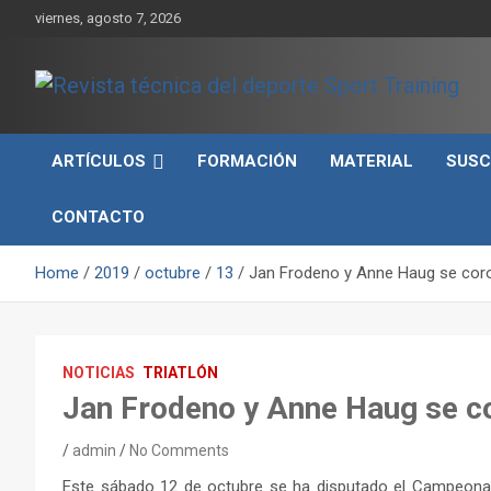
Skip
viernes, agosto 7, 2026
to
content
Sport Training es una web y revista especializada en deporte d
Revista técnica del
rendimiento, nutrición y entrenamiento.
ARTÍCULOS
FORMACIÓN
MATERIAL
SUSC
deporte Sport Training
CONTACTO
Home
2019
octubre
13
Jan Frodeno y Anne Haug se cor
NOTICIAS
TRIATLÓN
Jan Frodeno y Anne Haug se c
admin
No Comments
Este sábado 12 de octubre se ha disputado el Campeona