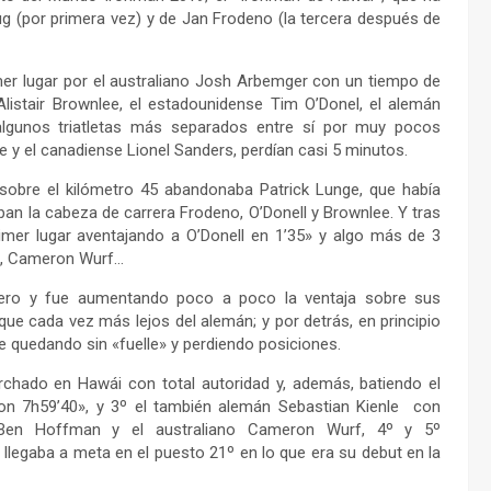
ug (por primera vez) y de Jan Frodeno (la tercera después de
er lugar por el australiano Josh Arbemger con un tiempo de
Alistair Brownlee, el estadounidense Tim O’Donel, el alemán
lgunos triatletas más separados entre sí por muy pocos
 y el canadiense Lionel Sanders, perdían casi 5 minutos.
sobre el kilómetro 45 abandonaba Patrick Lunge, que había
ban la cabeza de carrera Frodeno, O’Donell y Brownlee. Y tras
rimer lugar aventajando a O’Donell en 1’35» y algo más de 3
e, Cameron Wurf…
cero y fue aumentando poco a poco la ventaja sobre sus
ue cada vez más lejos del alemán; y por detrás, en principio
 quedando sin «fuelle» y perdiendo posiciones.
chado en Hawái con total autoridad y, además, batiendo el
con 7h59’40», y 3º el también alemán Sebastian Kienle con
 Ben Hoffman y el australiano Cameron Wurf, 4º y 5º
 llegaba a meta en el puesto 21º en lo que era su debut en la