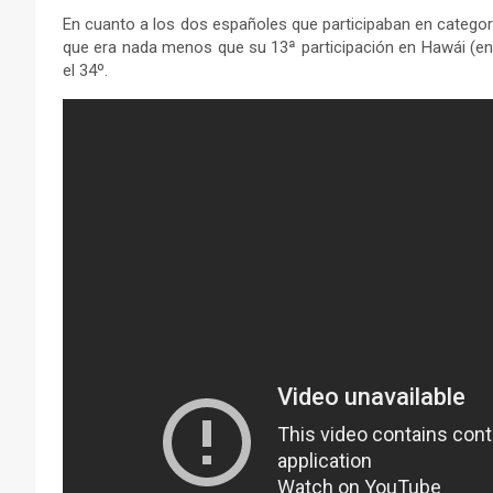
En cuanto a los dos españoles que participaban en categorí
que era nada menos que su 13ª participación en Hawái (en 
el 34º.