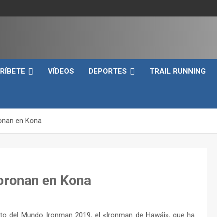
e
RÍBETE
VÍDEOS
DEPORTES
TRAIL RUNNING
onan en Kona
oronan en Kona
to del Mundo Ironman 2019, el «Ironman de Hawái», que ha