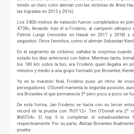
tenido un claro color alemán con las victorias de Anne Ha
las logradas en 2015 y 2016).
Los 3.800 metros de natación fueron completados en prim
47’28», llevando tras él a Frodeno, al campeón olímpico 
Patrick Lunge (vencedor en Hawái en 2017 y 2018) y a
segundos. Otros favoritos, como el alemán Sebastian Kienle
En el segmento de ciclismo, saltaba la sorpresa cuando 
estado los días anteriores con fiebre. Mientras tanto, toma
los 180 km sobre la bici, era Frodeno quien llegaba en p
minutos y medio a una grupo formado por Brownlee, Kienl
Ya en la maratón final, Frodeno puso un ritmo de cru
perseguidores. O’Donell mantenía la segunda posición, aunq
era Brownlee el que permanecía 3º pero poco a poco se fue
De esta forma, Jan Frodeno se hacía con su tercer entor
récord de la prueba con 7h51’12». Tim O’Donell era 2º 
8h02’04». El top 5 lo completan el estadounidense
respectivamente. Por su parte, Alistair Brownlee finalmente
prueba.