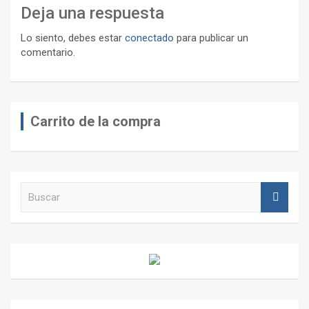
Deja una respuesta
Lo siento, debes estar
conectado
para publicar un
comentario.
Carrito de la compra
B
u
s
c
a
r