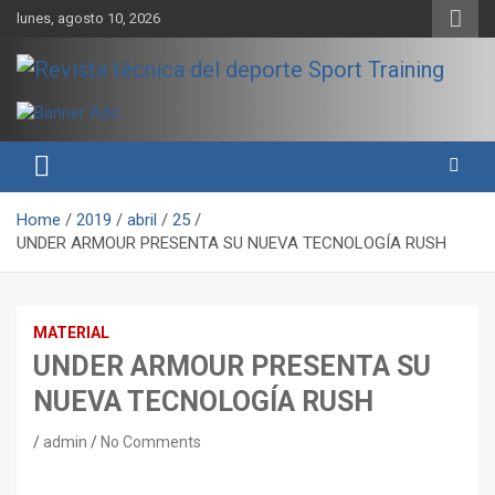
Skip
lunes, agosto 10, 2026
to
content
Sport Training es una web y revista especializada en deporte de
Revista técnica del deporte
rendimiento, nutrición y entrenamiento.
Sport Training
Home
2019
abril
25
UNDER ARMOUR PRESENTA SU NUEVA TECNOLOGÍA RUSH
MATERIAL
UNDER ARMOUR PRESENTA SU
NUEVA TECNOLOGÍA RUSH
admin
No Comments