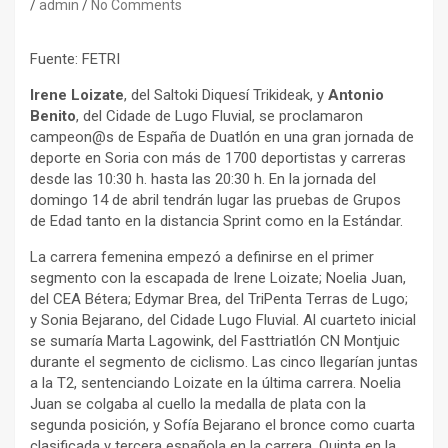
admin
No Comments
Fuente: FETRI
Irene Loizate
, del Saltoki Diquesí Trikideak, y
Antonio
Benito
, del Cidade de Lugo Fluvial, se proclamaron
campeon@s de España de Duatlón en una gran jornada de
deporte en Soria con más de 1700 deportistas y carreras
desde las 10:30 h. hasta las 20:30 h. En la jornada del
domingo 14 de abril tendrán lugar las pruebas de Grupos
de Edad tanto en la distancia Sprint como en la Estándar.
La carrera femenina empezó a definirse en el primer
segmento con la escapada de Irene Loizate; Noelia Juan,
del CEA Bétera; Edymar Brea, del TriPenta Terras de Lugo;
y Sonia Bejarano, del Cidade Lugo Fluvial. Al cuarteto inicial
se sumaría Marta Lagowink, del Fasttriatlón CN Montjuic
durante el segmento de ciclismo. Las cinco llegarían juntas
a la T2, sentenciando Loizate en la última carrera. Noelia
Juan se colgaba al cuello la medalla de plata con la
segunda posición, y Sofía Bejarano el bronce como cuarta
clasificada y tercera española en la carrera. Quinta en la