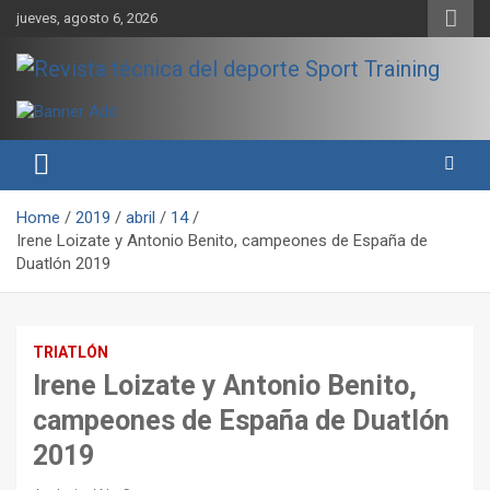
Skip
jueves, agosto 6, 2026
to
content
Sport Training es una web y revista especializada en deporte de
Revista técnica del deporte
rendimiento, nutrición y entrenamiento.
Sport Training
Home
2019
abril
14
Irene Loizate y Antonio Benito, campeones de España de
Duatlón 2019
TRIATLÓN
Irene Loizate y Antonio Benito,
campeones de España de Duatlón
2019