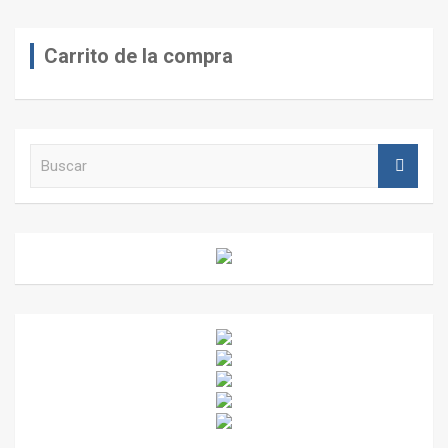
Carrito de la compra
B
u
s
c
a
r