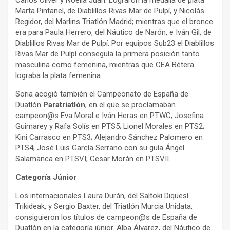
Carlos Oliver y Noelia Juan. Lograron la medalla de plata
Marta Pintanel, de Diablillos Rivas Mar de Pulpí, y Nicolás
Regidor, del Marlins Triatlón Madrid; mientras que el bronce
era para Paula Herrero, del Náutico de Narón, e Iván Gil, de
Diablillos Rivas Mar de Pulpí. Por equipos Sub23 el Diablillos
Rivas Mar de Pulpí conseguía la primera posición tanto
masculina como femenina, mientras que CEA Bétera
lograba la plata femenina.
Soria acogió también el Campeonato de España de
Duatlón
Paratriatlón
, en el que se proclamaban
campeon@s Eva Moral e Iván Heras en PTWC; Josefina
Guimarey y Rafa Solís en PTS5; Lionel Morales en PTS2;
Kini Carrasco en PTS3; Alejandro Sánchez Palomero en
PTS4; José Luis García Serrano con su guía Ángel
Salamanca en PTSVI; Cesar Morán en PTSVII.
Categoría Júnior
Los internacionales Laura Durán, del Saltoki Diquesí
Trikideak, y Sergio Baxter, del Triatlón Murcia Unidata,
consiguieron los títulos de campeon@s de España de
Duatlón en la categoría júnior. Alba Álvarez, del Náutico de