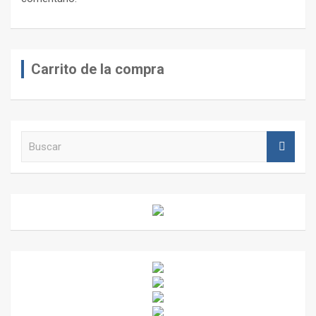
Carrito de la compra
B
u
s
c
a
r