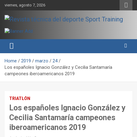
Skip
viernes, agosto 7, 2026
to
content
Sport Training es una web y revista especializada en deporte de
Revista técnica del deporte
rendimiento, nutrición y entrenamiento.
Sport Training
Home
2019
marzo
24
Los españoles Ignacio González y Cecilia Santamaría
campeones iberoamericanos 2019
TRIATLÓN
Los españoles Ignacio González y
Cecilia Santamaría campeones
iberoamericanos 2019