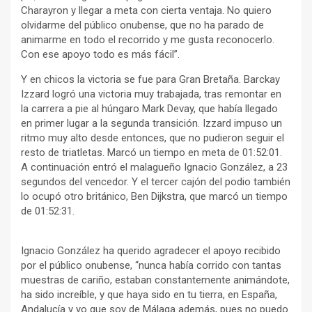
Charayron y llegar a meta con cierta ventaja. No quiero
olvidarme del público onubense, que no ha parado de
animarme en todo el recorrido y me gusta reconocerlo.
Con ese apoyo todo es más fácil”.
Y en chicos la victoria se fue para Gran Bretaña. Barckay
Izzard logró una victoria muy trabajada, tras remontar en
la carrera a pie al húngaro Mark Devay, que había llegado
en primer lugar a la segunda transición. Izzard impuso un
ritmo muy alto desde entonces, que no pudieron seguir el
resto de triatletas. Marcó un tiempo en meta de 01:52:01.
A continuación entró el malagueño Ignacio González, a 23
segundos del vencedor. Y el tercer cajón del podio también
lo ocupó otro británico, Ben Dijkstra, que marcó un tiempo
de 01:52:31.
Ignacio González ha querido agradecer el apoyo recibido
por el público onubense, “nunca había corrido con tantas
muestras de cariño, estaban constantemente animándote,
ha sido increíble, y que haya sido en tu tierra, en España,
Andalucía y yo que soy de Málaga además, pues no puedo