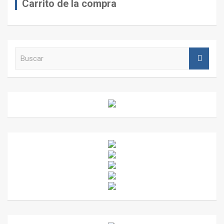
Carrito de la compra
B
u
s
c
a
r