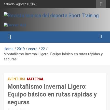
Skip
sábado, agosto 8, 2026
to
content
Sport Training es una web y revista especializada en deporte de
Revista técnica del deporte
rendimiento, nutrición y entrenamiento.
Sport Training
Home
2019
enero
22
Montañismo Invernal Ligero: Equipo básico en rutas rápidas y
seguras
AVENTURA
MATERIAL
Montañismo Invernal Ligero:
Equipo básico en rutas rápidas y
seguras