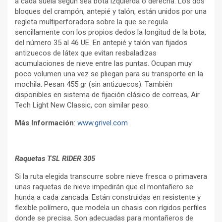
a cada suela según sea bota izquierda o derecha. Los dos
bloques del crampón, antepié y talón, están unidos por una
regleta multiperforadora sobre la que se regula
sencillamente con los propios dedos la longitud de la bota,
del número 35 al 46 UE. En antepié y talón van fijados
antizuecos de látex que evitan resbaladizas
acumulaciones de nieve entre las puntas. Ocupan muy
poco volumen una vez se pliegan para su transporte en la
mochila. Pesan 455 gr (sin antizuecos). También
disponibles en sistema de fijación clásico de correas, Air
Tech Light New Classic, con similar peso.
Más Información
:
www.grivel.com
Raquetas TSL RIDER 305
Si la ruta elegida transcurre sobre nieve fresca o primavera
unas raquetas de nieve impedirán que el montañero se
hunda a cada zancada. Están construidas en resistente y
flexible polímero, que modela un chasis con rígidos perfiles
donde se precisa. Son adecuadas para montañeros de