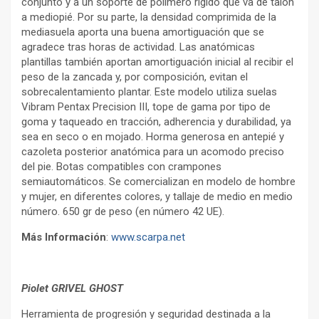
conjunto y a un soporte de polímero rígido que va de talón
a mediopié. Por su parte, la densidad comprimida de la
mediasuela aporta una buena amortiguación que se
agradece tras horas de actividad. Las anatómicas
plantillas también aportan amortiguación inicial al recibir el
peso de la zancada y, por composición, evitan el
sobrecalentamiento plantar. Este modelo utiliza suelas
Vibram Pentax Precision III, tope de gama por tipo de
goma y taqueado en tracción, adherencia y durabilidad, ya
sea en seco o en mojado. Horma generosa en antepié y
cazoleta posterior anatómica para un acomodo preciso
del pie. Botas compatibles con crampones
semiautomáticos. Se comercializan en modelo de hombre
y mujer, en diferentes colores, y tallaje de medio en medio
número. 650 gr de peso (en número 42 UE).
Más Información
:
www.scarpa.net
Piolet GRIVEL GHOST
Herramienta de progresión y seguridad destinada a la