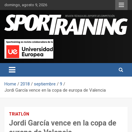
Skip
domingo, agosto 9, 2026
to
content
Sport Training es una web y revista especializada en deporte de
Revista técnica del deporte
rendimiento, nutrición y entrenamiento.
Sport Training
Home
2018
septiembre
9
Jordi García vence en la copa de europa de Valencia
TRIATLÓN
Jordi García vence en la copa de