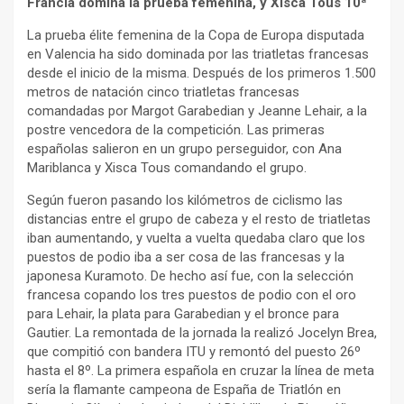
Francia domina la prueba femenina, y Xisca Tous 10ª
La prueba élite femenina de la Copa de Europa disputada
en Valencia ha sido dominada por las triatletas francesas
desde el inicio de la misma. Después de los primeros 1.500
metros de natación cinco triatletas francesas
comandadas por Margot Garabedian y Jeanne Lehair, a la
postre vencedora de la competición. Las primeras
españolas salieron en un grupo perseguidor, con Ana
Mariblanca y Xisca Tous comandando el grupo.
Según fueron pasando los kilómetros de ciclismo las
distancias entre el grupo de cabeza y el resto de triatletas
iban aumentando, y vuelta a vuelta quedaba claro que los
puestos de podio iba a ser cosa de las francesas y la
japonesa Kuramoto. De hecho así fue, con la selección
francesa copando los tres puestos de podio con el oro
para Lehair, la plata para Garabedian y el bronce para
Gautier. La remontada de la jornada la realizó Jocelyn Brea,
que compitió con bandera ITU y remontó del puesto 26º
hasta el 8º. La primera española en cruzar la línea de meta
sería la flamante campeona de España de Triatlón en