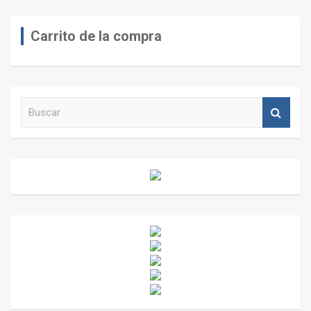
Carrito de la compra
B
u
s
c
a
r