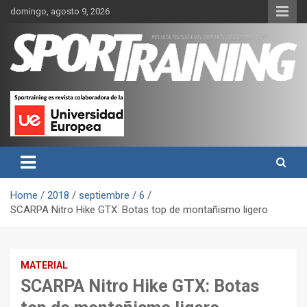
Skip
domingo, agosto 9, 2026
to
content
Sport Training es una web y revista especializada en deporte de
Revista técnica del deporte
rendimiento, nutrición y entrenamiento.
Sport Training
Home
2018
septiembre
6
SCARPA Nitro Hike GTX: Botas top de montañismo ligero
MATERIAL
SCARPA Nitro Hike GTX: Botas