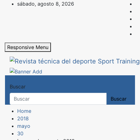
Skip
sábado, agosto 8, 2026
to
content
Responsive Menu
Revista técnica del deporte
Sport Training es una web y revista especia
Buscar
Buscar
Home
2018
mayo
30