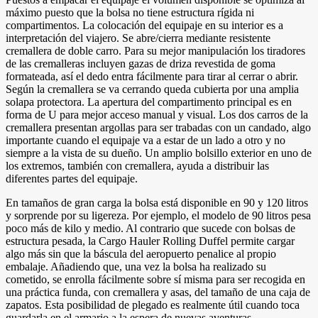
máximo puesto que la bolsa no tiene estructura rígida ni
compartimentos. La colocación del equipaje en su interior es a
interpretación del viajero. Se abre/cierra mediante resistente
cremallera de doble carro. Para su mejor manipulación los tiradores
de las cremalleras incluyen gazas de driza revestida de goma
formateada, así el dedo entra fácilmente para tirar al cerrar o abrir.
Según la cremallera se va cerrando queda cubierta por una amplia
solapa protectora. La apertura del compartimento principal es en
forma de U para mejor acceso manual y visual. Los dos carros de la
cremallera presentan argollas para ser trabadas con un candado, algo
importante cuando el equipaje va a estar de un lado a otro y no
siempre a la vista de su dueño. Un amplio bolsillo exterior en uno de
los extremos, también con cremallera, ayuda a distribuir las
diferentes partes del equipaje.
En tamaños de gran carga la bolsa está disponible en 90 y 120 litros
y sorprende por su ligereza. Por ejemplo, el modelo de 90 litros pesa
poco más de kilo y medio. Al contrario que sucede con bolsas de
estructura pesada, la Cargo Hauler Rolling Duffel permite cargar
algo más sin que la báscula del aeropuerto penalice al propio
embalaje. Añadiendo que, una vez la bolsa ha realizado su
cometido, se enrolla fácilmente sobre sí misma para ser recogida en
una práctica funda, con cremallera y asas, del tamaño de una caja de
zapatos. Esta posibilidad de plegado es realmente útil cuando toca
guardarla en el armario a la espera de nuevas aventuras.