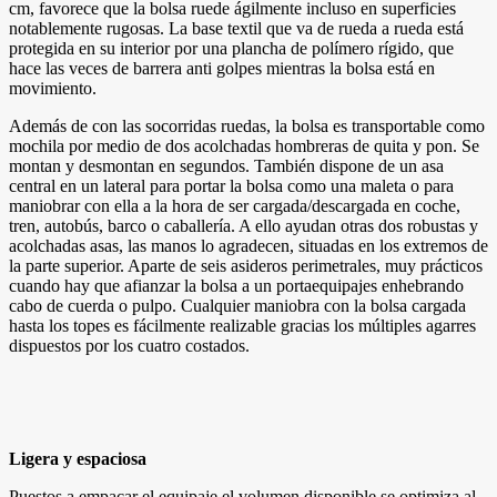
cm, favorece que la bolsa ruede ágilmente incluso en superficies
notablemente rugosas. La base textil que va de rueda a rueda está
protegida en su interior por una plancha de polímero rígido, que
hace las veces de barrera anti golpes mientras la bolsa está en
movimiento.
Además de con las socorridas ruedas, la bolsa es transportable como
mochila por medio de dos acolchadas hombreras de quita y pon. Se
montan y desmontan en segundos. También dispone de un asa
central en un lateral para portar la bolsa como una maleta o para
maniobrar con ella a la hora de ser cargada/descargada en coche,
tren, autobús, barco o caballería. A ello ayudan otras dos robustas y
acolchadas asas, las manos lo agradecen, situadas en los extremos de
la parte superior. Aparte de seis asideros perimetrales, muy prácticos
cuando hay que afianzar la bolsa a un portaequipajes enhebrando
cabo de cuerda o pulpo. Cualquier maniobra con la bolsa cargada
hasta los topes es fácilmente realizable gracias los múltiples agarres
dispuestos por los cuatro costados.
Ligera y espaciosa
Puestos a empacar el equipaje el volumen disponible se optimiza al