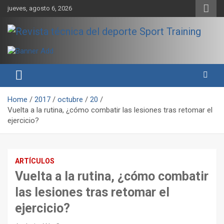
Skip
jueves, agosto 6, 2026
to
content
Sport Training es una web y revista especializada en deporte de
Revista técnica del deporte
rendimiento, nutrición y entrenamiento.
Sport Training
Home
2017
octubre
20
Vuelta a la rutina, ¿cómo combatir las lesiones tras retomar el
ejercicio?
ARTÍCULOS
Vuelta a la rutina, ¿cómo combatir
las lesiones tras retomar el
ejercicio?