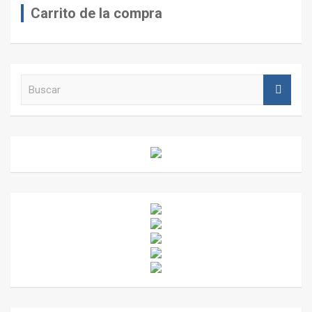
Carrito de la compra
B
u
s
c
a
r