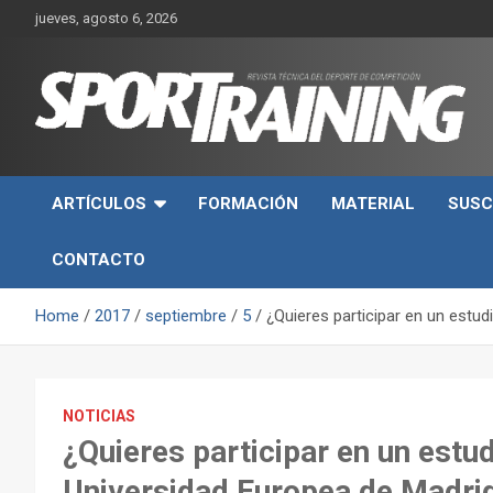
Skip
jueves, agosto 6, 2026
to
content
Sport Training es una web y revista especializada en deporte d
Revista técnica del
rendimiento, nutrición y entrenamiento.
ARTÍCULOS
FORMACIÓN
MATERIAL
SUSC
deporte Sport Training
CONTACTO
Home
2017
septiembre
5
¿Quieres participar en un estud
NOTICIAS
¿Quieres participar en un estud
Universidad Europea de Madri