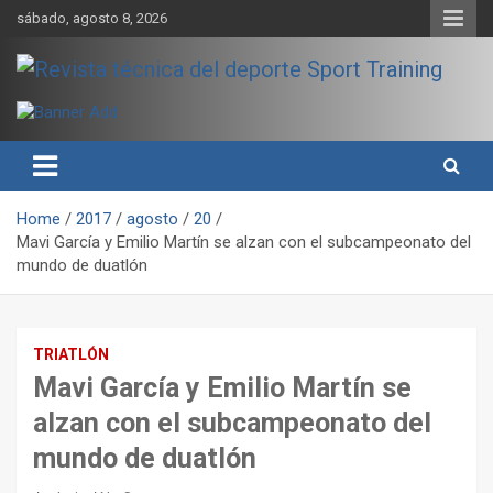
Skip
sábado, agosto 8, 2026
to
content
Sport Training es una web y revista especializada en deporte de
Revista técnica del deporte
rendimiento, nutrición y entrenamiento.
Sport Training
Home
2017
agosto
20
Mavi García y Emilio Martín se alzan con el subcampeonato del
mundo de duatlón
TRIATLÓN
Mavi García y Emilio Martín se
alzan con el subcampeonato del
mundo de duatlón