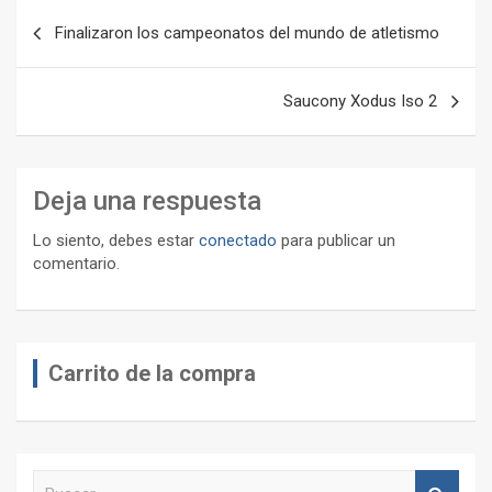
Navegación
Finalizaron los campeonatos del mundo de atletismo
de
entradas
Saucony Xodus Iso 2
Deja una respuesta
Lo siento, debes estar
conectado
para publicar un
comentario.
Carrito de la compra
B