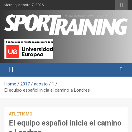
Skip
viernes, agosto 7, 2026
to
content
Sport Training es una web y revista especializada en deporte de
Revista técnica del deporte
rendimiento, nutrición y entrenamiento.
Sport Training
Home
2017
agosto
1
El equipo español inicia el camino a Londres
ATLETISMO
El equipo español inicia el camino