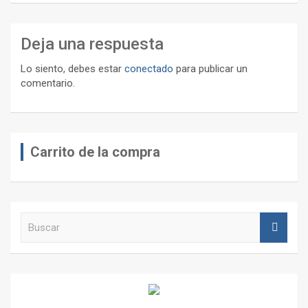
Deja una respuesta
Lo siento, debes estar
conectado
para publicar un
comentario.
Carrito de la compra
B
u
s
c
a
r