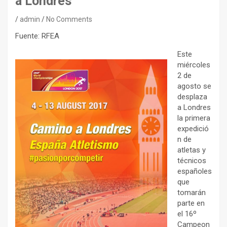
a Londres
admin
No Comments
Fuente: RFEA
Este
miércoles
2 de
agosto se
desplaza
a Londres
la primera
expedició
n de
atletas y
técnicos
españoles
que
tomarán
parte en
el 16º
Campeon