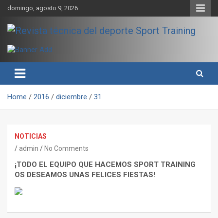
Skip
domingo, agosto 9, 2026
to
content
Sport Training es una web y revista especializada en deporte de
Revista técnica del deporte
rendimiento, nutrición y entrenamiento.
Sport Training
Home
2016
diciembre
31
NOTICIAS
admin
No Comments
¡TODO EL EQUIPO QUE HACEMOS SPORT TRAINING
OS DESEAMOS UNAS FELICES FIESTAS!