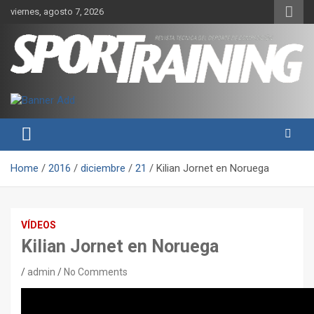
Skip
viernes, agosto 7, 2026
to
content
Sport Training es una web y revista especializada en deporte de
Revista técnica del deporte
rendimiento, nutrición y entrenamiento.
Sport Training
Home
2016
diciembre
21
Kilian Jornet en Noruega
VÍDEOS
Kilian Jornet en Noruega
admin
No Comments