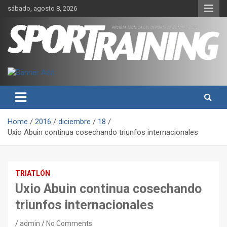
Skip
sábado, agosto 8, 2026
to
content
Sport Training es una web y revista especializada en deporte de
Revista técnica del deporte
rendimiento, nutrición y entrenamiento.
Sport Training
Home
2016
diciembre
18
Uxio Abuin continua cosechando triunfos internacionales
TRIATLÓN
Uxio Abuin continua cosechando
triunfos internacionales
admin
No Comments