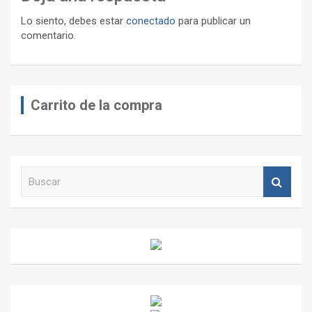
Lo siento, debes estar
conectado
para publicar un
comentario.
Carrito de la compra
B
u
s
c
a
r