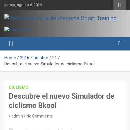
Skip
jueves, agosto 6, 2026
to
content
Sport Training es una web y revista especializada en deporte de
Revista técnica del deporte
rendimiento, nutrición y entrenamiento.
Sport Training
Home
2016
octubre
21
Descubre el nuevo Simulador de ciclismo Bkool
CICLISMO
Descubre el nuevo Simulador de
ciclismo Bkool
admin
No Comments