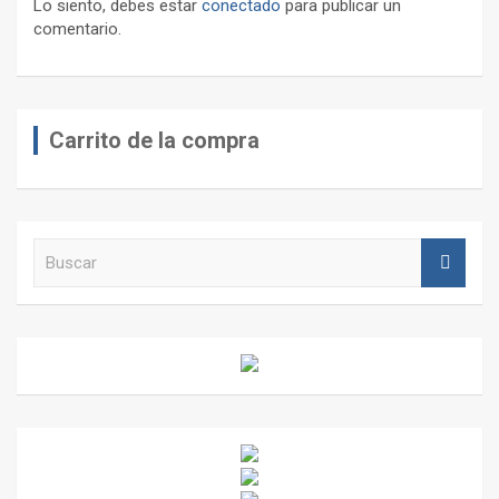
Lo siento, debes estar
conectado
para publicar un
comentario.
Carrito de la compra
B
u
s
c
a
r