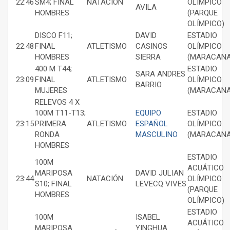
22:46
SM4; FINAL
NATACIÓN
OLÍMPICO
AVILA
HOMBRES
(PARQUE
OLÍMPICO)
DISCO F11;
DAVID
ESTADIO
22:48
FINAL
ATLETISMO
CASINOS
OLÍMPICO
HOMBRES
SIERRA
(MARACANA
400 M T44;
ESTADIO
SARA ANDRES
23:09
FINAL
ATLETISMO
OLÍMPICO
BARRIO
MUJERES
(MARACANA
RELEVOS 4 X
100M T11-T13;
EQUIPO
ESTADIO
23:15
PRIMERA
ATLETISMO
ESPAÑOL
OLÍMPICO
RONDA
MASCULINO
(MARACANA
HOMBRES
ESTADIO
100M
ACUÁTICO
MARIPOSA
DAVID JULIAN
23:44
NATACIÓN
OLÍMPICO
S10; FINAL
LEVECQ VIVES
(PARQUE
HOMBRES
OLÍMPICO)
ESTADIO
100M
ISABEL
ACUÁTICO
MARIPOSA
YINGHUA