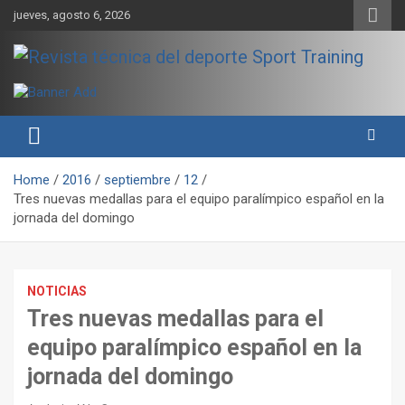
Skip
jueves, agosto 6, 2026
to
content
Sport Training es una web y revista especializada en deporte de
Revista técnica del deporte
rendimiento, nutrición y entrenamiento.
Sport Training
Home
2016
septiembre
12
Tres nuevas medallas para el equipo paralímpico español en la
jornada del domingo
NOTICIAS
Tres nuevas medallas para el
equipo paralímpico español en la
jornada del domingo