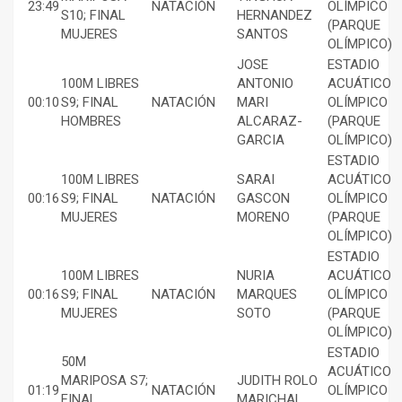
23:49
NATACIÓN
OLÍMPICO
S10; FINAL
HERNANDEZ
(PARQUE
MUJERES
SANTOS
OLÍMPICO)
JOSE
ESTADIO
100M LIBRES
ANTONIO
ACUÁTICO
00:10
S9; FINAL
NATACIÓN
MARI
OLÍMPICO
HOMBRES
ALCARAZ-
(PARQUE
GARCIA
OLÍMPICO)
ESTADIO
100M LIBRES
SARAI
ACUÁTICO
00:16
S9; FINAL
NATACIÓN
GASCON
OLÍMPICO
MUJERES
MORENO
(PARQUE
OLÍMPICO)
ESTADIO
100M LIBRES
NURIA
ACUÁTICO
00:16
S9; FINAL
NATACIÓN
MARQUES
OLÍMPICO
MUJERES
SOTO
(PARQUE
OLÍMPICO)
ESTADIO
50M
ACUÁTICO
MARIPOSA S7;
JUDITH ROLO
01:19
NATACIÓN
OLÍMPICO
FINAL
MARICHAL