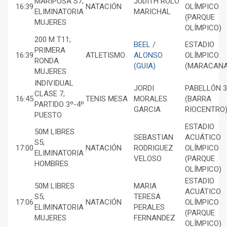
MARIPOSA S7;
JUDITH ROLO
16:39
NATACIÓN
OLÍMPICO
ELIMINATORIA
MARICHAL
(PARQUE
MUJERES
OLÍMPICO)
200 M T11;
BEEL /
ESTADIO
PRIMERA
16:39
ATLETISMO
ALONSO
OLÍMPICO
RONDA
(GUIA)
(MARACANA
MUJERES
INDIVIDUAL
JORDI
PABELLÓN 3
CLASE 7;
16:45
TENIS MESA
MORALES
(BARRA
PARTIDO 3º-4º
GARCIA
RIOCENTRO
PUESTO
ESTADIO
50M LIBRES
SEBASTIAN
ACUÁTICO
S5;
17:00
NATACIÓN
RODRIGUEZ
OLÍMPICO
ELIMINATORIA
VELOSO
(PARQUE
HOMBRES
OLÍMPICO)
ESTADIO
50M LIBRES
MARIA
ACUÁTICO
S5;
TERESA
17:06
NATACIÓN
OLÍMPICO
ELIMINATORIA
PERALES
(PARQUE
MUJERES
FERNANDEZ
OLÍMPICO)