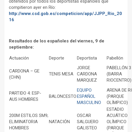
obtenidos por todos los deportistas españoles que
compitieron ayer en Río:
http://www.csd.gob.es/competicion/app/JJPP_Rio_20
16
Resultados de los españoles del viernes, 9 de
septiembre:
Actuación
Deporte
Deportista
Pabellón
JORGE
PABELLÓN 3
CARDONA – GE
TENIS MESA
CARDONA
(BARRA
(CHN)
MARQUEZ
RIOCENTRO)
EQUIPO
ARENA DE R
PARTIDO 4: ESP-
BALONCESTO
ESPAÑOL
(PARQUE
AUS HOMBRES
MASCULINO
OLÍMPICO)
ESTADIO
200M ESTILOS SM9;
OSCAR
ACUÁTICO
ELIMINATORIA
NATACIÓN
SALGUERO
OLÍMPICO
HOMBRES
GALISTEO
(PARQUE