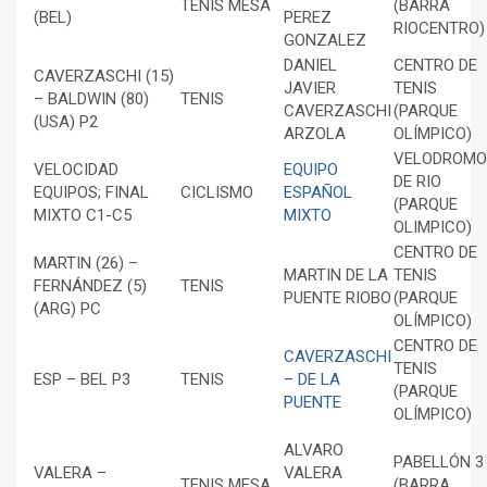
TENIS MESA
(BARRA
(BEL)
PEREZ
RIOCENTRO)
GONZALEZ
DANIEL
CENTRO DE
CAVERZASCHI (15)
JAVIER
TENIS
– BALDWIN (80)
TENIS
CAVERZASCHI
(PARQUE
(USA) P2
ARZOLA
OLÍMPICO)
VELODROMO
VELOCIDAD
EQUIPO
DE RIO
EQUIPOS; FINAL
CICLISMO
ESPAÑOL
(PARQUE
MIXTO C1-C5
MIXTO
OLIMPICO)
CENTRO DE
MARTIN (26) –
MARTIN DE LA
TENIS
FERNÁNDEZ (5)
TENIS
PUENTE RIOBO
(PARQUE
(ARG) PC
OLÍMPICO)
CENTRO DE
CAVERZASCHI
TENIS
ESP – BEL P3
TENIS
– DE LA
(PARQUE
PUENTE
OLÍMPICO)
ALVARO
PABELLÓN 3
VALERA –
VALERA
TENIS MESA
(BARRA