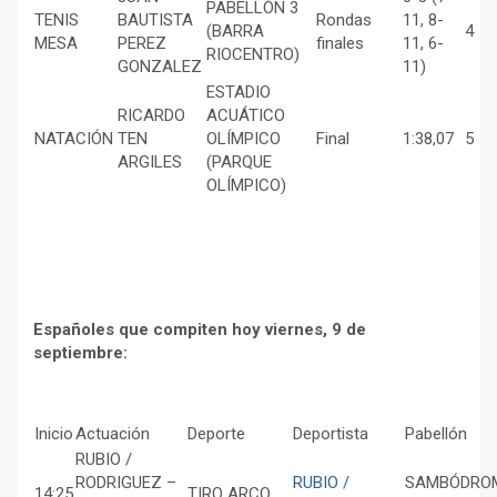
PABELLÓN 3
TENIS
BAUTISTA
Rondas
11, 8-
(BARRA
4
MESA
PEREZ
finales
11, 6-
RIOCENTRO)
GONZALEZ
11)
ESTADIO
RICARDO
ACUÁTICO
NATACIÓN
TEN
OLÍMPICO
Final
1:38,07
5
ARGILES
(PARQUE
OLÍMPICO)
Españoles que compiten hoy viernes, 9 de
septiembre:
Inicio
Actuación
Deporte
Deportista
Pabellón
RUBIO /
RODRIGUEZ –
RUBIO /
SAMBÓDRO
14:25
TIRO ARCO