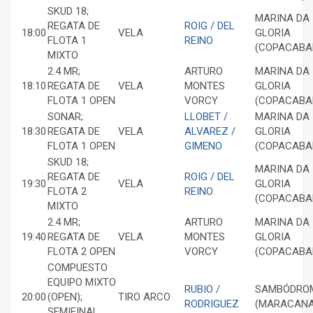
SKUD 18;
MARINA DA
REGATA DE
ROIG / DEL
18:00
VELA
GLORIA
FLOTA 1
REINO
(COPACABA
MIXTO
2.4 MR;
ARTURO
MARINA DA
18:10
REGATA DE
VELA
MONTES
GLORIA
FLOTA 1 OPEN
VORCY
(COPACABA
SONAR;
LLOBET /
MARINA DA
18:30
REGATA DE
VELA
ALVAREZ /
GLORIA
FLOTA 1 OPEN
GIMENO
(COPACABA
SKUD 18;
MARINA DA
REGATA DE
ROIG / DEL
19:30
VELA
GLORIA
FLOTA 2
REINO
(COPACABA
MIXTO
2.4 MR;
ARTURO
MARINA DA
19:40
REGATA DE
VELA
MONTES
GLORIA
FLOTA 2 OPEN
VORCY
(COPACABA
COMPUESTO
EQUIPO MIXTO
RUBIO /
SAMBÓDRO
20:00
(OPEN);
TIRO ARCO
RODRIGUEZ
(MARACANA
SEMIFINAL