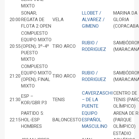
MIXTO
SONAR;
LLOBET /
MARINA DA
20:00
REGATA DE
VELA
ALVAREZ /
GLORIA
FLOTA 2 OPEN
GIMENO
(COPACABA
COMPUESTO
EQUIPO MIXTO
RUBIO /
SAMBÓDRO
20:55
(OPEN); 3º-4º
TIRO ARCO
RODRIGUEZ
(MARACANA
PUESTO
MIXTO
COMPUESTO
EQUIPO MIXTO
RUBIO /
SAMBÓDRO
21:20
TIRO ARCO
(OPEN); FINAL
RODRIGUEZ
(MARACANA
MIXTO
CAVERZASCHI
CENTRO DE
ESP –
21:30
TENIS
– DE LA
TENIS (PAR
KOR/GBR P3
PUENTE
OLÍMPICO)
PARTIDO 5:
EQUIPO
ARENA DE R
22:15
HOL-ESP
BALONCESTO
ESPAÑOL
(PARQUE
HOMBRES
MASCULINO
OLÍMPICO)
ESTADIO