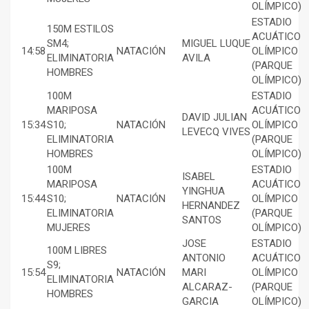
OLÍMPICO)
ESTADIO
150M ESTILOS
ACUÁTICO
SM4;
MIGUEL LUQUE
14:58
NATACIÓN
OLÍMPICO
ELIMINATORIA
AVILA
(PARQUE
HOMBRES
OLÍMPICO)
100M
ESTADIO
MARIPOSA
ACUÁTICO
DAVID JULIAN
15:34
S10;
NATACIÓN
OLÍMPICO
LEVECQ VIVES
ELIMINATORIA
(PARQUE
HOMBRES
OLÍMPICO)
100M
ESTADIO
ISABEL
MARIPOSA
ACUÁTICO
YINGHUA
15:44
S10;
NATACIÓN
OLÍMPICO
HERNANDEZ
ELIMINATORIA
(PARQUE
SANTOS
MUJERES
OLÍMPICO)
JOSE
ESTADIO
100M LIBRES
ANTONIO
ACUÁTICO
S9;
15:54
NATACIÓN
MARI
OLÍMPICO
ELIMINATORIA
ALCARAZ-
(PARQUE
HOMBRES
GARCIA
OLÍMPICO)