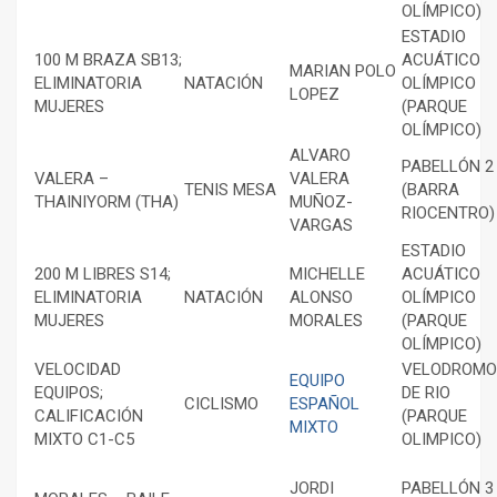
OLÍMPICO)
ESTADIO
100 M BRAZA SB13;
ACUÁTICO
MARIAN POLO
ELIMINATORIA
NATACIÓN
OLÍMPICO
LOPEZ
MUJERES
(PARQUE
OLÍMPICO)
ALVARO
PABELLÓN 2
VALERA –
VALERA
TENIS MESA
(BARRA
THAINIYORM (THA)
MUÑOZ-
RIOCENTRO)
VARGAS
ESTADIO
200 M LIBRES S14;
MICHELLE
ACUÁTICO
ELIMINATORIA
NATACIÓN
ALONSO
OLÍMPICO
MUJERES
MORALES
(PARQUE
OLÍMPICO)
VELOCIDAD
VELODROMO
EQUIPO
EQUIPOS;
DE RIO
CICLISMO
ESPAÑOL
CALIFICACIÓN
(PARQUE
MIXTO
MIXTO C1-C5
OLIMPICO)
JORDI
PABELLÓN 3