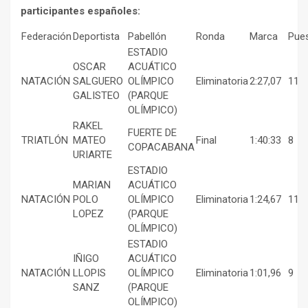
participantes españoles:
Federación
Deportista
Pabellón
Ronda
Marca
Pue
ESTADIO
OSCAR
ACUÁTICO
NATACIÓN
SALGUERO
OLÍMPICO
Eliminatoria
2:27,07
11
GALISTEO
(PARQUE
OLÍMPICO)
RAKEL
FUERTE DE
TRIATLÓN
MATEO
Final
1:40:33
8
COPACABANA
URIARTE
ESTADIO
MARIAN
ACUÁTICO
NATACIÓN
POLO
OLÍMPICO
Eliminatoria
1:24,67
11
LOPEZ
(PARQUE
OLÍMPICO)
ESTADIO
IÑIGO
ACUÁTICO
NATACIÓN
LLOPIS
OLÍMPICO
Eliminatoria
1:01,96
9
SANZ
(PARQUE
OLÍMPICO)