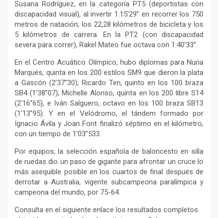
Susana Rodríguez, en la categoría PT5 (deportistas con
discapacidad visual), al invertir 1:15’29” en recorrer los 750
metros de natación; los 22,28 kilómetros de bicicleta y los
5 kilómetros de carrera. En la PT2 (con discapacidad
severa para correr), Rakel Mateo fue octava con 1:40’33”.
En el Centro Acuático Olímpico, hubo diplomas para Nuria
Marqués, quinta en los 200 estilos SM9 que dieron la plata
a Gascón (2’37”30); Ricardo Ten, quinto en los 100 braza
SB4 (1’38”07); Michelle Alonso, quinta en los 200 libre S14
(2’16”65), e Iván Salguero, octavo en los 100 braza SB13
(1’13”95). Y en el Velódromo, el tándem formado por
Ignacio Ávila y Joan Font finalizó séptimo en el kilómetro,
con un tiempo de 1’03”533.
Por equipos, la selección española de baloncesto en silla
de ruedas dio un paso de gigante para afrontar un cruce lo
más asequible posible en los cuartos de final después de
derrotar a Australia, vigente subcampeona paralímpica y
campeona del mundo, por 75-64.
Consulta en el siguiente enlace los resultados completos