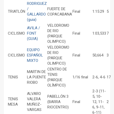
RODRIGUEZ
/
FUERTE DE
TRIATLÓN
Final
1:15:29
5
GALLARDO
COPACABANA
(guia)
VELODROMO
AVILA /
DE RIO
CICLISMO
FONT
Final
1:03,533
7
(PARQUE
(GUIA)
OLIMPICO)
VELODROMO
EQUIPO
DE RIO
CICLISMO
ESPAÑOL
Final
50,664
3
(PARQUE
MIXTO
OLIMPICO)
CENTRO DE
MARTIN DE
TENIS
TENIS
LA PUENTE
1/16 final
2-6, 4-6
17
(PARQUE
RIOBO
OLÍMPICO)
2-3 (11-
ALVARO
PABELLÓN 3
5, 10-
TENIS
VALERA
(BARRA
Final
12, 11-
2
MESA
MUÑOZ-
RIOCENTRO)
6, 9-11,
VARGAS
6-11)