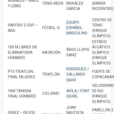
MORALES – BAILE
TENIS MESA
MORALES
(BARRA
Y (GBR)
GARCIA
RIOCENTRO)
CENTRO DE
EQUIPO
PARTIDO 2: ESP –
TENIS
FÚTBOL-5
ESPAÑOL
ARG
(PARQUE
MASCULINO
OLÍMPICO)
ESTADIO
100 M LIBRES S8;
ACUÁTICO
IÑIGO LLOPIS
ELIMINATORIA
NATACIÓN
OLÍMPICO
SANZ
HOMBRES
(PARQUE
OLÍMPICO)
RODRIGUEZ /
PT5 TRIATLON;
FUERTE DE
TRIATLÓN
GALLARDO
FINAL MUJERES
COPACABA
(guia)
VELODROMO
1KM TANDEM;
AVILA / FONT
DE RIO
CICLISMO
FINAL HOMBRES
(GUIA)
(PARQUE
OLIMPICO)
JUAN
PABELLÓN 2
PEREZ – DEVOS
BAUTISTA