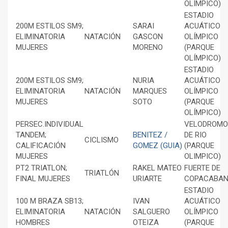
OLÍMPICO)
ESTADIO
200M ESTILOS SM9;
SARAI
ACUÁTICO
ELIMINATORIA
NATACIÓN
GASCON
OLÍMPICO
MUJERES
MORENO
(PARQUE
OLÍMPICO)
ESTADIO
200M ESTILOS SM9;
NURIA
ACUÁTICO
ELIMINATORIA
NATACIÓN
MARQUES
OLÍMPICO
MUJERES
SOTO
(PARQUE
OLÍMPICO)
PERSEC.INDIVIDUAL
VELODROMO
TANDEM;
BENITEZ /
DE RIO
CICLISMO
CALIFICACIÓN
GOMEZ (GUIA)
(PARQUE
MUJERES
OLIMPICO)
PT2 TRIATLON;
RAKEL MATEO
FUERTE DE
TRIATLÓN
FINAL MUJERES
URIARTE
COPACABA
ESTADIO
100 M BRAZA SB13;
IVAN
ACUÁTICO
ELIMINATORIA
NATACIÓN
SALGUERO
OLÍMPICO
HOMBRES
OTEIZA
(PARQUE