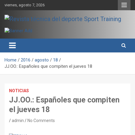
Skip
viernes, agosto 7, 2026
to
content
Sport Training es una web y revista especializada en deporte de
Revista técnica del deporte
rendimiento, nutrición y entrenamiento.
Sport Training
Home
2016
agosto
18
JJ.OO.: Españoles que compiten el jueves 18
NOTICIAS
JJ.OO.: Españoles que compiten
el jueves 18
admin
No Comments