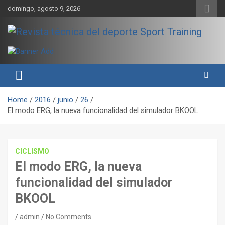
Skip
domingo, agosto 9, 2026
to
content
Sport Training es una web y revista especializada en deporte de
Revista técnica del deporte
rendimiento, nutrición y entrenamiento.
Sport Training
Home
2016
junio
26
El modo ERG, la nueva funcionalidad del simulador BKOOL
CICLISMO
El modo ERG, la nueva
funcionalidad del simulador
BKOOL
admin
No Comments