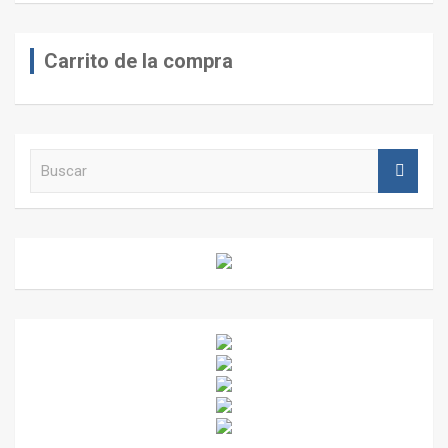
Carrito de la compra
B
u
s
c
a
r