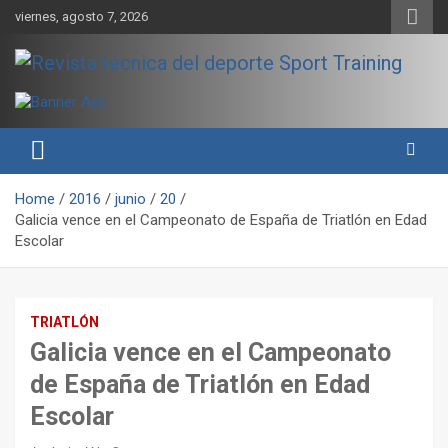
Skip
viernes, agosto 7, 2026
to
content
Sport Training es una web y revista especializada en deporte de
Revista técnica del deporte
rendimiento, nutrición y entrenamiento.
Sport Training
Home
2016
junio
20
Galicia vence en el Campeonato de España de Triatlón en Edad
Escolar
TRIATLÓN
Galicia vence en el Campeonato
de España de Triatlón en Edad
Escolar