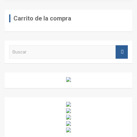
Carrito de la compra
B
u
s
c
a
r