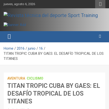
Skip
jueves, agosto 6, 2026
to
content
Sport Training es una web y revista especializada en deporte de
Revista técnica del deporte
rendimiento, nutrición y entrenamiento.
Sport Training
Home
2016
junio
16
TITAN TROPIC CUBA BY GAES: EL DESAFÍO TROPICAL DE LOS
TITANES
AVENTURA
CICLISMO
TITAN TROPIC CUBA BY GAES: EL
DESAFÍO TROPICAL DE LOS
TITANES