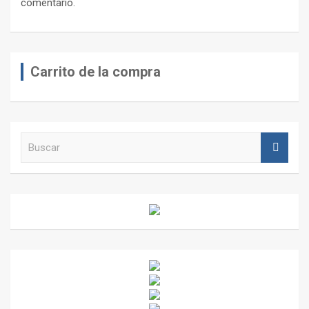
comentario.
Carrito de la compra
B
u
s
c
a
r