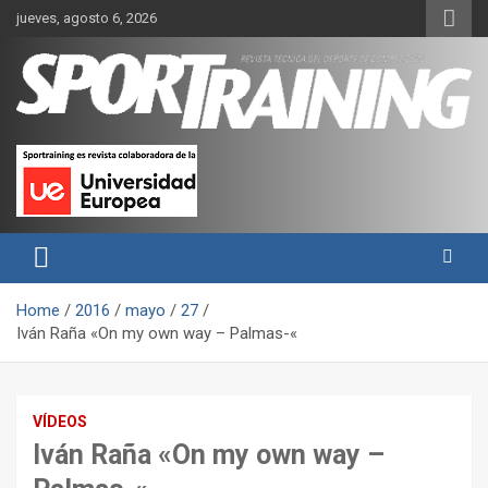
Skip
jueves, agosto 6, 2026
to
content
Sport Training es una web y revista especializada en deporte de
Revista técnica del deporte
rendimiento, nutrición y entrenamiento.
Sport Training
Home
2016
mayo
27
Iván Raña «On my own way – Palmas-«
VÍDEOS
Iván Raña «On my own way –