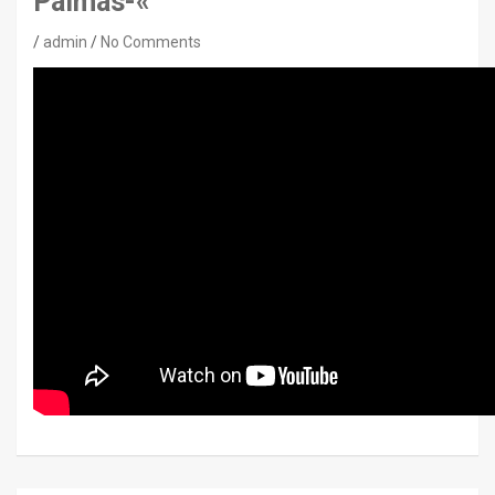
Palmas-«
admin
No Comments