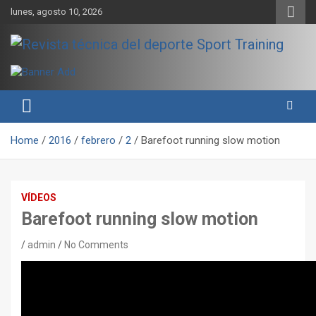
Skip
lunes, agosto 10, 2026
to
content
Sport Training es una web y revista especializada en deporte de
Revista técnica del deporte
rendimiento, nutrición y entrenamiento.
Sport Training
Home
2016
febrero
2
Barefoot running slow motion
VÍDEOS
Barefoot running slow motion
admin
No Comments