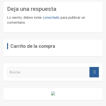
Deja una respuesta
Lo siento, debes estar
conectado
para publicar un
comentario.
Carrito de la compra
B
u
s
c
a
r