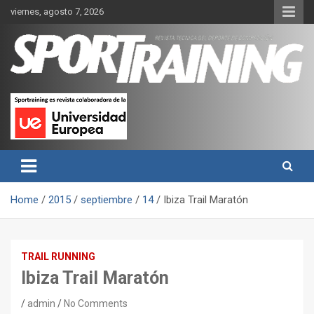
Skip
viernes, agosto 7, 2026
to
content
Sport Training es una web y revista especializada en deporte de
Revista técnica del deporte
rendimiento, nutrición y entrenamiento.
Sport Training
Home
2015
septiembre
14
Ibiza Trail Maratón
TRAIL RUNNING
Ibiza Trail Maratón
admin
No Comments