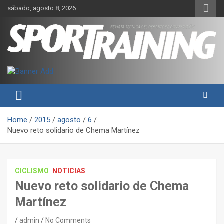
Skip
sábado, agosto 8, 2026
to
content
Sport Training es una web y revista especializada en deporte de
Revista técnica del deporte
rendimiento, nutrición y entrenamiento.
Sport Training
Home
2015
agosto
6
Nuevo reto solidario de Chema Martínez
CICLISMO
NOTICIAS
Nuevo reto solidario de Chema
Martínez
admin
No Comments