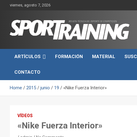
Skip
viernes, agosto 7, 2026
to
content
Sport Training es una web y revista especializada en deporte d
Revista técnica del
rendimiento, nutrición y entrenamiento.
ARTÍCULOS
FORMACIÓN
MATERIAL
SUSC
deporte Sport Training
CONTACTO
Home
2015
junio
19
«Nike Fuerza Interior»
VÍDEOS
«Nike Fuerza Interior»