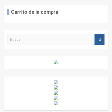
Carrito de la compra
B
u
s
c
a
r