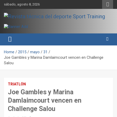
Skip
sábado, agosto 8, 2026
to
content
Sport Training es una web y revista especializada en deporte de
Revista técnica del deporte
rendimiento, nutrición y entrenamiento.
Sport Training
Home
2015
mayo
31
Joe Gambles y Marina Damlaimcourt vencen en Challenge
Salou
TRIATLÓN
Joe Gambles y Marina
Damlaimcourt vencen en
Challenge Salou