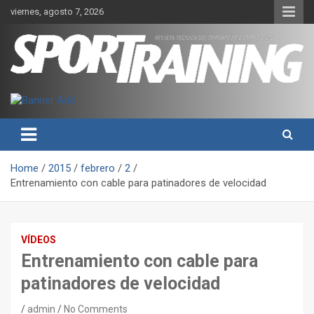
Skip
viernes, agosto 7, 2026
to
content
Sport Training es una web y revista especializada en deporte de
Revista técnica del deporte
rendimiento, nutrición y entrenamiento.
Sport Training
Home
2015
febrero
2
Entrenamiento con cable para patinadores de velocidad
VÍDEOS
Entrenamiento con cable para
patinadores de velocidad
admin
No Comments