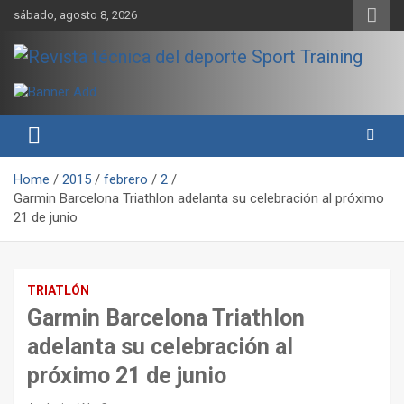
Skip
sábado, agosto 8, 2026
to
content
Sport Training es una web y revista especializada en deporte de
Revista técnica del deporte
rendimiento, nutrición y entrenamiento.
Sport Training
Home
2015
febrero
2
Garmin Barcelona Triathlon adelanta su celebración al próximo
21 de junio
TRIATLÓN
Garmin Barcelona Triathlon
adelanta su celebración al
próximo 21 de junio