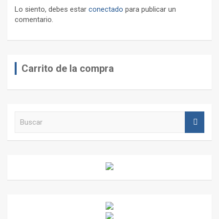
Lo siento, debes estar
conectado
para publicar un
comentario.
Carrito de la compra
B
u
s
c
a
r