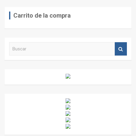
Carrito de la compra
B
u
s
c
a
r