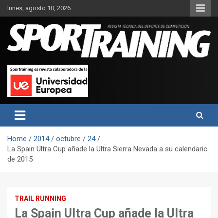
Skip
lunes, agosto 10, 2026
to
content
Sport Training es una web y revista especializada en deporte de
Revista técnica del deporte
rendimiento, nutrición y entrenamiento.
Sport Training
Home
2014
octubre
24
La Spain Ultra Cup añade la Ultra Sierra Nevada a su calendario
de 2015
TRAIL RUNNING
La Spain Ultra Cup añade la Ultra