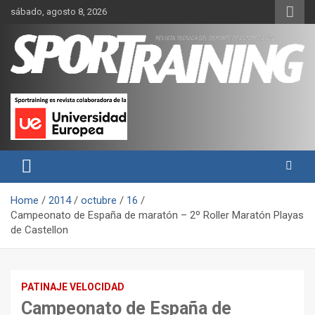
Skip
sábado, agosto 8, 2026
to
content
Sport Training es una web y revista especializada en deporte de
Revista técnica del deporte
rendimiento, nutrición y entrenamiento.
Sport Training
Home
2014
octubre
16
Campeonato de España de maratón – 2º Roller Maratón Playas
de Castellon
PATINAJE VELOCIDAD
Campeonato de España de