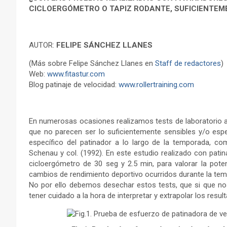
CICLOERGÓMETRO O TAPIZ RODANTE, SUFICIENTEM
AUTOR:
FELIPE SÁNCHEZ LLANES
(Más sobre Felipe Sánchez Llanes en
Staff de redactores
)
Web:
www.fitastur.com
Blog patinaje de velocidad:
www.rollertraining.com
En numerosas ocasiones realizamos tests de laboratorio a
que no parecen ser lo suficientemente sensibles y/o esp
específico del patinador a lo largo de la temporada, co
Schenau y col. (1992). En este estudio realizado con patina
cicloergómetro de 30 seg y 2.5 min, para valorar la pote
cambios de rendimiento deportivo ocurridos durante la te
No por ello debemos desechar estos tests, que si que no
tener cuidado a la hora de interpretar y extrapolar los resu