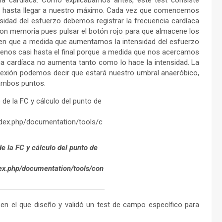
cia cardíaca. Como explicábamos antes, este test consiste
do hasta llegar a nuestro máximo. Cada vez que comencemos
sidad del esfuerzo debemos registrar la frecuencia cardíaca
on memoria pues pulsar el botón rojo para que almacene los
en que a medida que aumentamos la intensidad del esfuerzo
 menos casi hasta el final porque a medida que nos acercamos
cia cardíaca no aumenta tanto como lo hace la intensidad. La
flexión podemos decir que estará nuestro umbral anaeróbico,
 ambos puntos.
de la FC y cálculo del punto de
dex.php/documentation/tools/con
 en el que diseño y validó un test de campo específico para