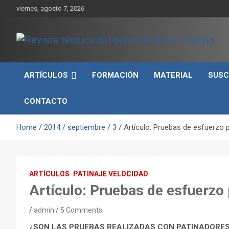
Skip
viernes, agosto 7, 2026
to
content
Sport Training es una web y revista especializada en deporte d
Revista técnica del
rendimiento, nutrición y entrenamiento.
ARTÍCULOS
FORMACIÓN
MATERIAL
SUSC
deporte Sport Training
CONTACTO
Home
2014
septiembre
3
Artículo: Pruebas de esfuerzo 
ARTÍCULOS
PATINAJE VELOCIDAD
Artículo: Pruebas de esfuerzo
admin
5 Comments
¿SON LAS PRUEBAS REALIZADAS CON PATINADORES