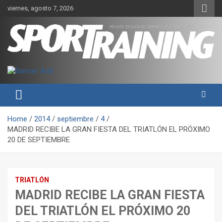
Skip
viernes, agosto 7, 2026
to
content
Sport Training es una web y revista especializada en deporte de
Revista técnica del deporte
rendimiento, nutrición y entrenamiento.
Sport Training
Home
2014
septiembre
4
MADRID RECIBE LA GRAN FIESTA DEL TRIATLÓN EL PRÓXIMO
20 DE SEPTIEMBRE
TRIATLÓN
MADRID RECIBE LA GRAN FIESTA
DEL TRIATLÓN EL PRÓXIMO 20