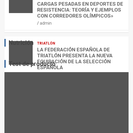
S
N
U
CARGAS PESADAS EN DEPORTES DE
I
C
Á
RESISTENCIA: TEORÍA Y EJEMPLOS
O
A
N
CON CORREDORES OLÍMPICOS»
N
L
T
admin
E
O
O
S
R
?
Nutrición
TRIATLÓN
admin
admin
admin
LA FEDERACIÓN ESPAÑOLA DE
TRIATLÓN PRESENTA LA NUEVA
EQUIPACIÓN DE LA SELECCIÓN
Test de producto
ESPAÑOLA
admin