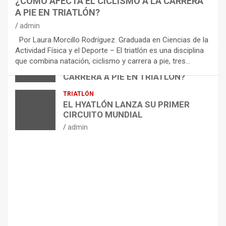
¿CÓMO AFECTA EL CICLISMO A LA CARRERA
C
A PIE EN TRIATLÓN?
O
M
admin
E
Por Laura Morcillo Rodríguez. Graduada en Ciencias de la
N
Actividad Física y el Deporte – El triatlón es una disciplina
D
ARTÍCULOS
TRIATLÓN
que combina natación, ciclismo y carrera a pie, tres…
¿CÓMO AFECTA EL CICLISMO A LA
A
CARRERA A PIE EN TRIATLÓN?
C
I
admin
TRIATLÓN
O
EL HYATLÓN LANZA SU PRIMER
N
CIRCUITO MUNDIAL
E
admin
S
P
A
R
A
E
L
M
A