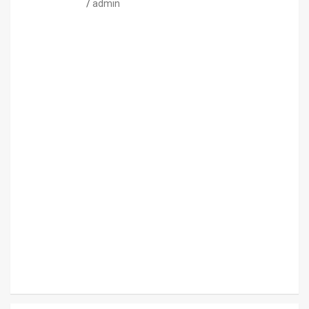
admin
CONSEJOS
NUTRICIÓN
H
I
D
R
A
T
A
C
I
Ó
N
E