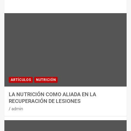
Te puede interesar
MATERIAL
CON DECATHLON, ESTE VERANO SE
JUEGA EN TRES CAMPOS
admin
ARTÍCULOS
NUTRICIÓN
LA NUTRICIÓN COMO ALIADA EN LA
RECUPERACIÓN DE LESIONES
admin