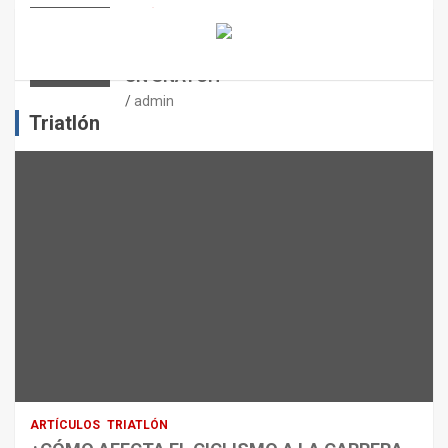
N
ARTÍCULOS
OTROS DEPORTES
ENTRENAMIENTO DE FUERZA:
E
PUNTOS CRÍTICOS A EVALUAR EN
L
UN SNATCH
E
J
admin
E
Triatlón
R
C
I
C
I
O
F
Í
S
I
C
O
:
R
ARTÍCULOS
TRIATLÓN
E