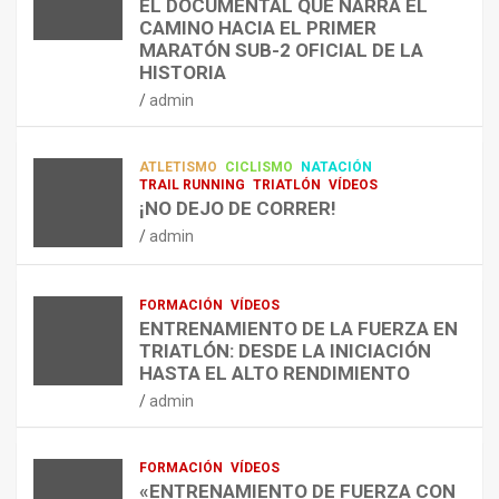
EL DOCUMENTAL QUE NARRA EL
A
R
P
TRIATLÓN
CAMINO HACIA EL PRIMER
E
E
O
LA FETRI LANZA EL «HYATLON», LA
MARATÓN SUB-2 OFICIAL DE LA
N
N
R
NUEVA DISCIPLINA QUE CONECTA
HISTORIA
RESISTENCIA Y FITNESS
L
C
Q
admin
A
O
U
admin
R
N
É
E
T
?
ATLETISMO
CICLISMO
NATACIÓN
C
R
¿
TRAIL RUNNING
TRIATLÓN
VÍDEOS
U
A
C
¡NO DEJO DE CORRER!
P
A
U
admin
E
L
Á
R
E
N
A
N
D
FORMACIÓN
VÍDEOS
C
T
O
ENTRENAMIENTO DE LA FUERZA EN
I
R
,
TRIATLÓN: DESDE LA INICIACIÓN
Ó
E
C
HASTA EL ALTO RENDIMIENTO
N
N
Ó
admin
D
A
M
E
R
O
L
C
,
FORMACIÓN
VÍDEOS
E
O
C
«ENTRENAMIENTO DE FUERZA CON