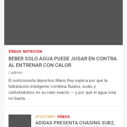
E
I
NUTRICIÓN
L
B
O
A
E
H
N
R
I
U
S
D
T
O
R
R
L
O
I
O
E
C
A
L
VÍDEOS
NUTRICIÓN
I
G
E
BEBER SOLO AGUA PUEDE JUGAR EN CONTRA
Ó
U
C
AL ENTRENAR CON CALOR
N
A
T
admin
C
P
R
El nutricionista deportivo Mario Rey explica por qué la
O
U
O
hidratación inteligente combina fluidos, sodio y
M
E
L
carbohidratos en su ratio exacto — y por qué el agua sola
O
D
Í
no basta. …
A
E
T
L
J
I
I
U
C
A
G
O
ATLETISMO
VÍDEOS
ADIDAS PRESENTA CHASING SUB2,
D
A
¿