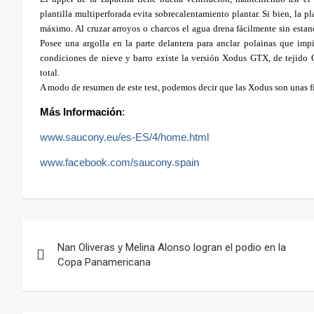
plantilla multiperforada evita sobrecalentamiento plantar. Si bien, la pl
máximo. Al cruzar arroyos o charcos el agua drena fácilmente sin estan
Posee una argolla en la parte delantera para anclar polainas que impi
condiciones de nieve y barro existe la versión Xodus GTX, de tejido G
total.
A modo de resumen de este test, podemos decir que las Xodus son unas fi
Más Información
:
www.saucony.eu/es-ES/4/home.html
www.facebook.com/saucony.spain
Navegación
Nan Oliveras y Melina Alonso logran el podio en la
de
Copa Panamericana
entradas