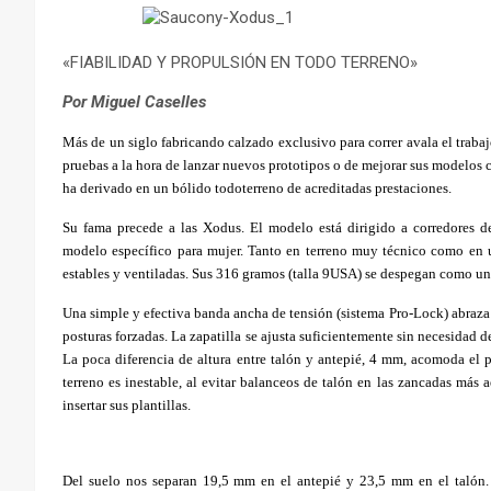
«FIABILIDAD Y PROPULSIÓN EN TODO TERRENO»
Por Miguel Caselles
Más de un siglo fabricando calzado exclusivo para correr avala el traba
pruebas a la hora de lanzar nuevos prototipos o de mejorar sus modelos c
ha derivado en un bólido todoterreno de acreditadas prestaciones.
Su fama precede a las Xodus. El m
odelo está dirigido a corredores 
modelo específico para mujer.
Tanto en terreno muy técnico como en ul
estables y ventiladas. Sus 316 gramos (talla 9USA) se despegan como un 
Una simple y efectiva banda ancha de tensión (sistema Pro-Lock) abraza 
posturas forzadas. La zapatilla se ajusta suficientemente sin necesidad 
La poca diferencia de altura entre talón y antepié, 4 mm, acomoda el
terreno es inestable, al evitar balanceos de talón en las zancadas más
insertar sus plantillas.
Del suelo nos separan 19,5 mm en el antepié y 23,5 mm en el talón. C