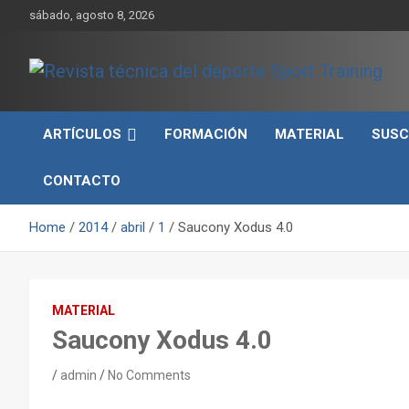
Skip
sábado, agosto 8, 2026
to
content
Sport Training es una web y revista especializada en deporte d
Revista técnica del
rendimiento, nutrición y entrenamiento.
ARTÍCULOS
FORMACIÓN
MATERIAL
SUSC
deporte Sport Training
CONTACTO
Home
2014
abril
1
Saucony Xodus 4.0
MATERIAL
Saucony Xodus 4.0
admin
No Comments