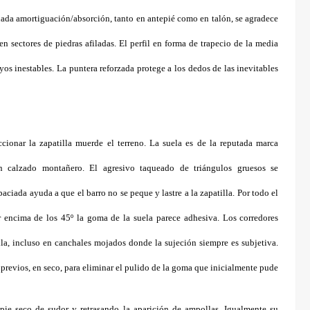
uada amortiguación/absorción, tanto en antepié como en talón, se agradece
n sectores de piedras afiladas. El perfil en forma de trapecio de la media
oyos inestables. La puntera reforzada protege a los dedos de las inevitables
ccionar la zapatilla muerde el terreno. La suela es de la reputada marca
en calzado montañero. El agresivo taqueado de triángulos gruesos se
paciada ayuda a que el barro no se peque y lastre a la zapatilla. Por todo el
or encima de los 45º la goma de la suela parece adhesiva. Los corredores
la, incluso en canchales mojados donde la sujeción siempre es subjetiva.
 previos, en seco, para eliminar el pulido de la goma que inicialmente pude
 pie seco de sudor y retrasando la aparición de ampollas. Igualmente su