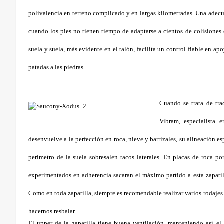
polivalencia en terreno complicado y en largas kilometradas. Una adec
cuando los pies no tienen tiempo de adaptarse a cientos de colisiones e
suela y suela, más evidente en el talón, facilita un control fiable en ap
patadas a las piedras.
Cuando se trata de tra
Vibram, especialista 
desenvuelve a la perfección en roca, nieve y barrizales, su alineación es
perímetro de la suela sobresalen tacos laterales. En placas de roca p
experimentados en adherencia sacaran el máximo partido a esta zapatil
Como en toda zapatilla, siempre es recomendable realizar varios rodajes
hacernos resbalar.
El upper de la zapatilla tiene buena ventilación, manteniendo así el