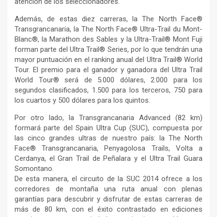
atención de los seleccionadores.
Además, de estas diez carreras, la The North Face®
Transgrancanaria, la The North Face® Ultra-Trail du Mont-
Blanc®, la Marathon des Sables y la Ultra-Trail® Mont Fuji
forman parte del Ultra Trail® Series, por lo que tendrán una
mayor puntuación en el ranking anual del Ultra Trail® World
Tour. El premio para el ganador y ganadora del Ultra Trail
World Tour® será de 5.000 dólares, 2.000 para los
segundos clasificados, 1.500 para los terceros, 750 para
los cuartos y 500 dólares para los quintos.
Por otro lado, la Transgrancanaria Advanced (82 km)
formará parte del Spain Ultra Cup (SUC), compuesta por
las cinco grandes ultras de nuestro país: la The North
Face® Transgrancanaria, Penyagolosa Trails, Volta a
Cerdanya, el Gran Trail de Peñalara y el Ultra Trail Guara
Somontano.
De esta manera, el circuito de la SUC 2014 ofrece a los
corredores de montaña una ruta anual con plenas
garantías para descubrir y disfrutar de estas carreras de
más de 80 km, con el éxito contrastado en ediciones