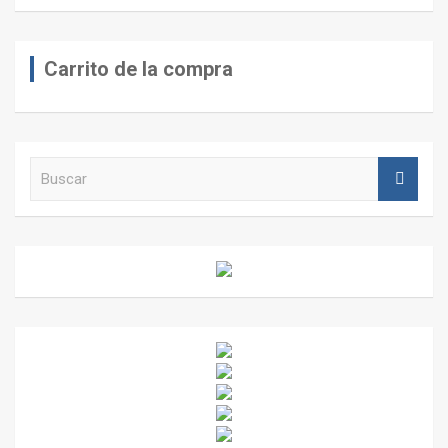
Carrito de la compra
B
u
s
c
a
r