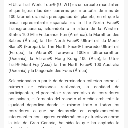
El Ultra Trail World Tour® (UTWT) es un circuito mundial en
el que figuran las diez carreras por montaña, de más de
100 kilómetros, más prestigiosas del planeta, en el que la
única representante española es la The North Face®
Transgrancanaria, situandola a la altura de la Western
States 100 Mile Endurance Run (América), la Marathon des
Sables (África), la The North Face® Ultra-Trail du Mont-
Blanc® (Europa), la The North Face® Lavaredo Ultra-Trail
(Europa), la Vibram® Tarawera 100km Ultramarathon
(Oceanía), la Vibram® Hong Kong 100 (Asia), la Ultra-
Trail® Mont Fuji (Asia), la The North Face® 100 Australia
(Oceanía) y la Diagonale des Fous (África).
Seleccionadas a partir de determinados criterios como el
número de ediciones realizadas, la cantidad de
participantes, el porcentaje representativo de corredores
por países, el fomento del respeto al medio ambiente, la
igualdad deportiva dando el mismo trato a todos los
corredores o que se desarrolle en emplazamientos
interesantes con lugares emblemáticos y atractivos como
la isla de Gran Canaria, ha sido lo que ha captado la