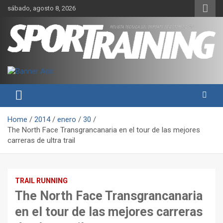
Skip
sábado, agosto 8, 2026
to
content
Sport Training es una web y revista especializada en deporte de
Revista técnica del deporte
rendimiento, nutrición y entrenamiento.
Sport Training
Home
2014
enero
30
The North Face Transgrancanaria en el tour de las mejores
carreras de ultra trail
TRAIL RUNNING
The North Face Transgrancanaria
en el tour de las mejores carreras