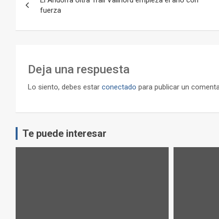
El Andorra Ultra Trail Vallnord empieza el año con
de
fuerza
entradas
Deja una respuesta
Lo siento, debes estar
conectado
para publicar un comenta
Te puede interesar