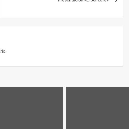
Presentación «El 3er café»
rio.