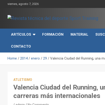
Skip
viernes, agosto 7, 2026
to
content
Sport Training es una web y revista especializada en deporte d
Revista técnica del
rendimiento, nutrición y entrenamiento.
ARTÍCULOS
FORMACIÓN
MATERIAL
SUSC
deporte Sport Training
CONTACTO
Home
2014
enero
29
Valencia Ciudad del Running, una m
ATLETISMO
Valencia Ciudad del Running, u
carreras más internacionales
admin
No Comments