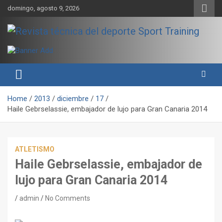
Skip
domingo, agosto 9, 2026
to
content
Sport Training es una web y revista especializada en deporte de
Revista técnica del deporte
rendimiento, nutrición y entrenamiento.
Sport Training
Home
2013
diciembre
17
Haile Gebrselassie, embajador de lujo para Gran Canaria 2014
ATLETISMO
Haile Gebrselassie, embajador de
lujo para Gran Canaria 2014
admin
No Comments