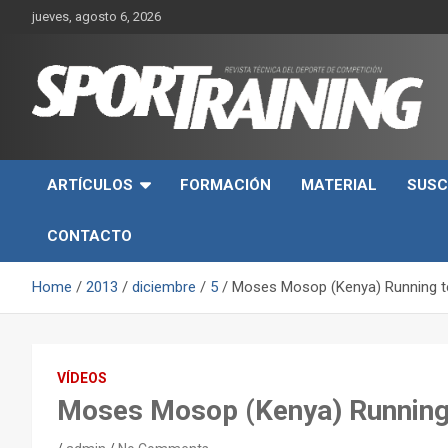
Skip
jueves, agosto 6, 2026
to
content
Sport Training es una web y revista especializada en deporte d
Revista técnica del
rendimiento, nutrición y entrenamiento.
ARTÍCULOS
FORMACIÓN
MATERIAL
SUSC
deporte Sport Training
CONTACTO
Home
2013
diciembre
5
Moses Mosop (Kenya) Running t
VÍDEOS
Moses Mosop (Kenya) Running