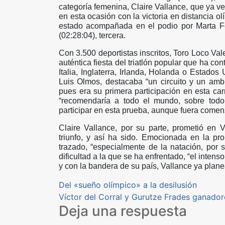
categoría femenina, Claire Vallance, que ya ve
en esta ocasión con la victoria en distancia ol
estado acompañada en el podio por Marta F
(02:28:04), tercera.
Con 3.500 deportistas inscritos, Toro Loco Va
auténtica fiesta del triatlón popular que ha c
Italia, Inglaterra, Irlanda, Holanda o Estados
Luis Olmos, destacaba “un circuito y un amb
pues era su primera participación en esta ca
“recomendaría a todo el mundo, sobre tod
participar en esta prueba, aunque fuera comenz
Claire Vallance, por su parte, prometió en 
triunfo, y así ha sido. Emocionada en la prop
trazado, “especialmente de la natación, por 
dificultad a la que se ha enfrentado, “el inten
y con la bandera de su país, Vallance ya planea
Navegación
Del «sueño olímpico» a la desilusión
Víctor del Corral y Gurutze Frades gana
de
Deja una respuesta