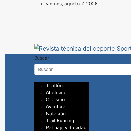
Skip
viernes, agosto 7, 2026
to
content
Revista técnica del d
Sport Training es una web y revist
Buscar
Artículos
Triatlón
Atletismo
Ciclismo
Aventura
Natación
Trail Running
Patinaje velocidad