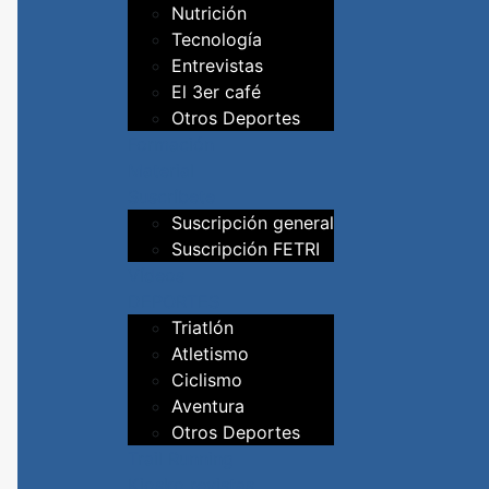
Nutrición
Tecnología
Entrevistas
El 3er café
Otros Deportes
Formación
Material
Suscríbete
Suscripción general
Suscripción FETRI
Vídeos
DEPORTES
Triatlón
Atletismo
Ciclismo
Aventura
Otros Deportes
Trail Running
Kiosko revistas