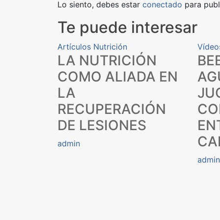
entradas
Lo siento, debes estar
conectado
para publ
Te puede interesar
Artículos
Nutrición
Vídeo
LA NUTRICIÓN
BE
COMO ALIADA EN
AG
LA
JU
RECUPERACIÓN
CO
DE LESIONES
EN
CA
admin
admin