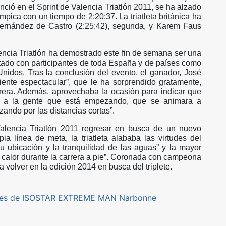
nció en el Sprint de Valencia Triatlón 2011, se ha alzado
ímpica con un tiempo de 2:20:37. La triatleta británica ha
ernández de Castro (2:25:42), segunda, y Karem Faus
lencia Triatlón ha demostrado este fin de semana ser una
ontado con participantes de toda España y de países como
 Unidos. Tras la conclusión del evento, el ganador, José
iente espectacular”, que le ha sorprendido gratamente,
rrera. Además, aprovechaba la ocasión para indicar que
o a la gente que está empezando, que se animara a
ando por las distancias cortas”.
Valencia Triatlón 2011 regresar en busca de un nuevo
ia línea de meta, la triatleta alababa las virtudes del
su ubicación y la tranquilidad de las aguas” y la mayor
so calor durante la carrera a pie”. Coronada con campeona
 volver en la edición 2014 en busca del triplete.
dores de ISOSTAR EXTREME MAN Narbonne