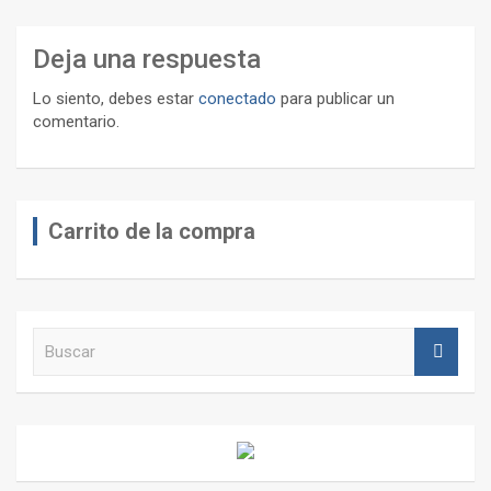
Deja una respuesta
Lo siento, debes estar
conectado
para publicar un
comentario.
Carrito de la compra
B
u
s
c
a
r