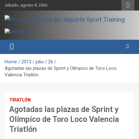
Skip
sábado, agosto 8, 2026
to
content
Sport Training es una web y revista especializada en deporte de
Revista técnica del deporte
rendimiento, nutrición y entrenamiento.
Sport Training
Home
2013
julio
26
Agotadas las plazas de Sprint y Olímpico de Toro Loco
Valencia Triatlón
TRIATLÓN
Agotadas las plazas de Sprint y
Olímpico de Toro Loco Valencia
Triatlón