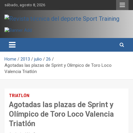
Skip
sábado, agosto 8, 2026
to
content
Sport Training es una web y revista especializada en deporte de
Revista técnica del deporte
rendimiento, nutrición y entrenamiento.
Sport Training
Home
2013
julio
26
Agotadas las plazas de Sprint y Olímpico de Toro Loco
Valencia Triatlón
TRIATLÓN
Agotadas las plazas de Sprint y
Olímpico de Toro Loco Valencia
Triatlón