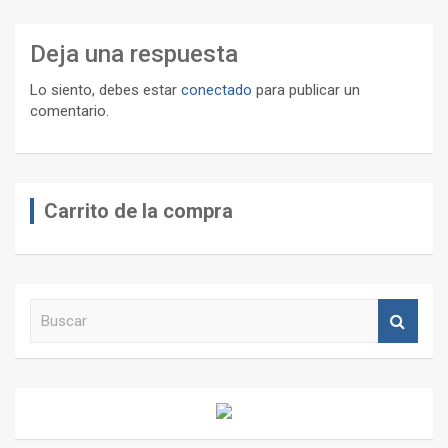
Deja una respuesta
Lo siento, debes estar
conectado
para publicar un
comentario.
Carrito de la compra
B
u
s
c
a
r