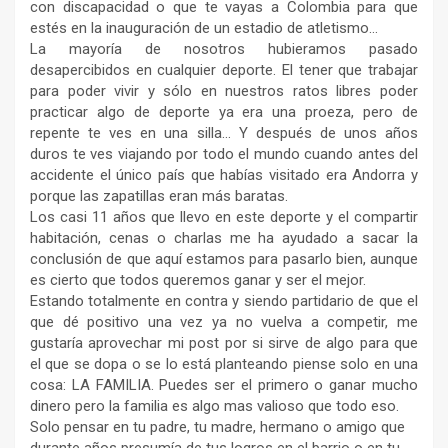
con discapacidad o que te vayas a Colombia para que
estés en la inauguración de un estadio de atletismo…
La mayoría de nosotros hubieramos pasado
desapercibidos en cualquier deporte. El tener que trabajar
para poder vivir y sólo en nuestros ratos libres poder
practicar algo de deporte ya era una proeza, pero de
repente te ves en una silla… Y después de unos años
duros te ves viajando por todo el mundo cuando antes del
accidente el único país que habías visitado era Andorra y
porque las zapatillas eran más baratas.
Los casi 11 años que llevo en este deporte y el compartir
habitación, cenas o charlas me ha ayudado a sacar la
conclusión de que aquí estamos para pasarlo bien, aunque
es cierto que todos queremos ganar y ser el mejor.
Estando totalmente en contra y siendo partidario de que el
que dé positivo una vez ya no vuelva a competir, me
gustaría aprovechar mi post por si sirve de algo para que
el que se dopa o se lo está planteando piense solo en una
cosa: LA FAMILIA. Puedes ser el primero o ganar mucho
dinero pero la familia es algo mas valioso que todo eso.
Solo pensar en tu padre, tu madre, hermano o amigo que
durante años presumía de tus logros en el barrio o en tu