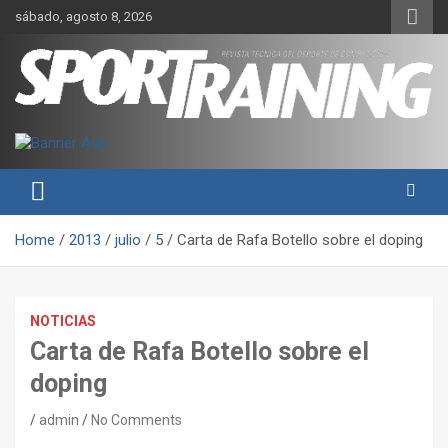
Skip
sábado, agosto 8, 2026
to
content
Sport Training es una web y revista especializada en deporte de
Revista técnica del deporte
rendimiento, nutrición y entrenamiento.
Sport Training
Home
2013
julio
5
Carta de Rafa Botello sobre el doping
NOTICIAS
Carta de Rafa Botello sobre el
doping
admin
No Comments