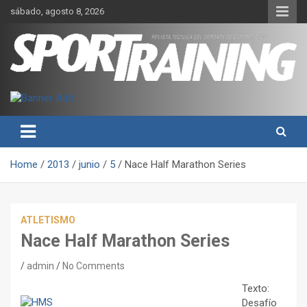
Skip
sábado, agosto 8, 2026
to
content
Sport Training es una web y revista especializada en deporte de
Revista técnica del deporte
rendimiento, nutrición y entrenamiento.
Sport Training
Home
2013
junio
5
Nace Half Marathon Series
ATLETISMO
Nace Half Marathon Series
admin
No Comments
Texto:
Desafío